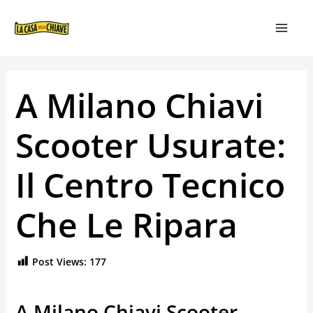
VAI
NAVIGAZIONE
MAIN
AL
ARTICOLI
MEN
CONTENUTO
A Milano Chiavi
Scooter Usurate:
Il Centro Tecnico
Che Le Ripara
Post Views:
177
A Milano Chiavi Scooter