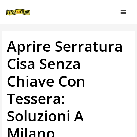
VAI
NAVIGAZIONE
MAIN
AL
ARTICOLI
MEN
CONTENUTO
Aprire Serratura
Cisa Senza
Chiave Con
Tessera:
Soluzioni A
Milano