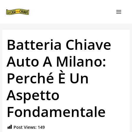
VAI
NAVIGAZIONE
MAIN
AL
ARTICOLI
MEN
CONTENUTO
Batteria Chiave
Auto A Milano:
Perché È Un
Aspetto
Fondamentale
Post Views:
149