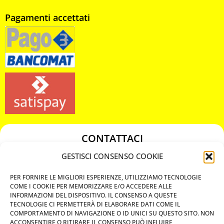
Pagamenti accettati
CONTATTACI
349 3863811
GESTISCI CONSENSO COOKIE
349 3863811
PER FORNIRE LE MIGLIORI ESPERIENZE, UTILIZZIAMO TECNOLOGIE
chiavicodificate@gmail.com
COME I COOKIE PER MEMORIZZARE E/O ACCEDERE ALLE
INFORMAZIONI DEL DISPOSITIVO. IL CONSENSO A QUESTE
TECNOLOGIE CI PERMETTERÀ DI ELABORARE DATI COME IL
Privacy Policy
COMPORTAMENTO DI NAVIGAZIONE O ID UNICI SU QUESTO SITO. NON
ACCONSENTIRE O RITIRARE IL CONSENSO PUÒ INFLUIRE