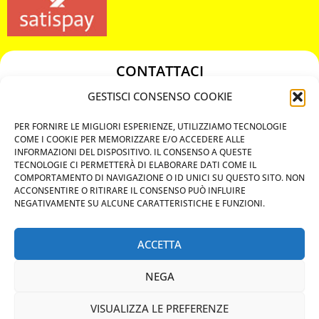
CONTATTACI
349 3863811
GESTISCI CONSENSO COOKIE
349 3863811
PER FORNIRE LE MIGLIORI ESPERIENZE, UTILIZZIAMO TECNOLOGIE
chiavicodificate@gmail.com
COME I COOKIE PER MEMORIZZARE E/O ACCEDERE ALLE
INFORMAZIONI DEL DISPOSITIVO. IL CONSENSO A QUESTE
TECNOLOGIE CI PERMETTERÀ DI ELABORARE DATI COME IL
Privacy Policy
COMPORTAMENTO DI NAVIGAZIONE O ID UNICI SU QUESTO SITO. NON
ACCONSENTIRE O RITIRARE IL CONSENSO PUÒ INFLUIRE
Cookie Policy
NEGATIVAMENTE SU ALCUNE CARATTERISTICHE E FUNZIONI.
ACCETTA
MAPS
NEGA
CHIAMA ORA
VISUALIZZA LE PREFERENZE