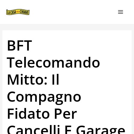
VAI
NAVIGAZIONE
MAIN
AL
ARTICOLI
MEN
CONTENUTO
BFT
Telecomando
Mitto: Il
Compagno
Fidato Per
Cancelli E Garage