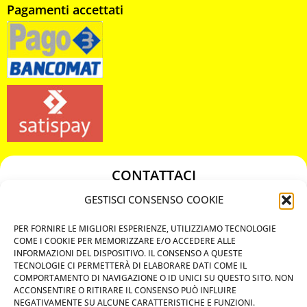
Pagamenti accettati
CONTATTACI
349 3863811
GESTISCI CONSENSO COOKIE
349 3863811
PER FORNIRE LE MIGLIORI ESPERIENZE, UTILIZZIAMO TECNOLOGIE
chiavicodificate@gmail.com
COME I COOKIE PER MEMORIZZARE E/O ACCEDERE ALLE
INFORMAZIONI DEL DISPOSITIVO. IL CONSENSO A QUESTE
TECNOLOGIE CI PERMETTERÀ DI ELABORARE DATI COME IL
Privacy Policy
COMPORTAMENTO DI NAVIGAZIONE O ID UNICI SU QUESTO SITO. NON
ACCONSENTIRE O RITIRARE IL CONSENSO PUÒ INFLUIRE
Cookie Policy
NEGATIVAMENTE SU ALCUNE CARATTERISTICHE E FUNZIONI.