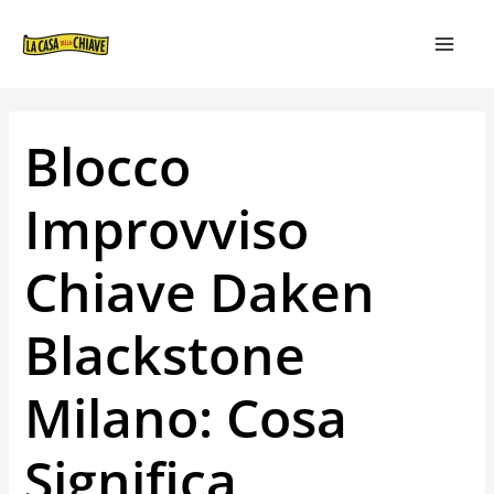
VAI
NAVIGAZIONE
MAIN
AL
ARTICOLI
MEN
CONTENUTO
Blocco
Improvviso
Chiave Daken
Blackstone
Milano: Cosa
Significa