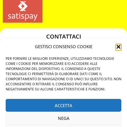
CONTATTACI
349 3863811
GESTISCI CONSENSO COOKIE
349 3863811
PER FORNIRE LE MIGLIORI ESPERIENZE, UTILIZZIAMO TECNOLOGIE
chiavicodificate@gmail.com
COME I COOKIE PER MEMORIZZARE E/O ACCEDERE ALLE
INFORMAZIONI DEL DISPOSITIVO. IL CONSENSO A QUESTE
TECNOLOGIE CI PERMETTERÀ DI ELABORARE DATI COME IL
Privacy Policy
COMPORTAMENTO DI NAVIGAZIONE O ID UNICI SU QUESTO SITO. NON
ACCONSENTIRE O RITIRARE IL CONSENSO PUÒ INFLUIRE
Cookie Policy
NEGATIVAMENTE SU ALCUNE CARATTERISTICHE E FUNZIONI.
ACCETTA
MAPS
NEGA
CHIAMA ORA