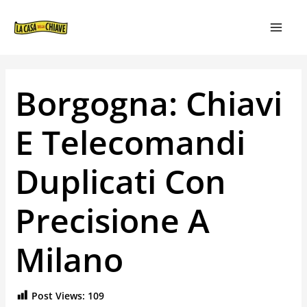
VAI
NAVIGAZIONE
MAIN
AL
ARTICOLI
MEN
CONTENUTO
Borgogna: Chiavi
E Telecomandi
Duplicati Con
Precisione A
Milano
Post Views:
109