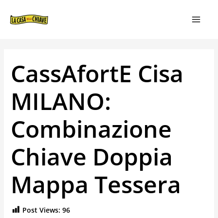
VAI
NAVIGAZIONE
MAIN
AL
ARTICOLI
MEN
CONTENUTO
CassAfortE Cisa
MILANO:
Combinazione
Chiave Doppia
Mappa Tessera
Post Views:
96