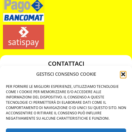
CONTATTACI
349 3863811
GESTISCI CONSENSO COOKIE
349 3863811
PER FORNIRE LE MIGLIORI ESPERIENZE, UTILIZZIAMO TECNOLOGIE
chiavicodificate@gmail.com
COME I COOKIE PER MEMORIZZARE E/O ACCEDERE ALLE
INFORMAZIONI DEL DISPOSITIVO. IL CONSENSO A QUESTE
TECNOLOGIE CI PERMETTERÀ DI ELABORARE DATI COME IL
Privacy Policy
COMPORTAMENTO DI NAVIGAZIONE O ID UNICI SU QUESTO SITO. NON
ACCONSENTIRE O RITIRARE IL CONSENSO PUÒ INFLUIRE
Cookie Policy
NEGATIVAMENTE SU ALCUNE CARATTERISTICHE E FUNZIONI.