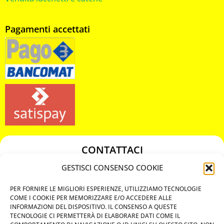
Pagamenti accettati
CONTATTACI
349 3863811
GESTISCI CONSENSO COOKIE
349 3863811
PER FORNIRE LE MIGLIORI ESPERIENZE, UTILIZZIAMO TECNOLOGIE
chiavicodificate@gmail.com
COME I COOKIE PER MEMORIZZARE E/O ACCEDERE ALLE
INFORMAZIONI DEL DISPOSITIVO. IL CONSENSO A QUESTE
TECNOLOGIE CI PERMETTERÀ DI ELABORARE DATI COME IL
Privacy Policy