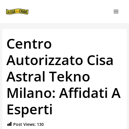
VAI
NAVIGAZIONE
MAIN
AL
ARTICOLI
MEN
CONTENUTO
Centro
Autorizzato Cisa
Astral Tekno
Milano: Affidati A
Esperti
Post Views:
130