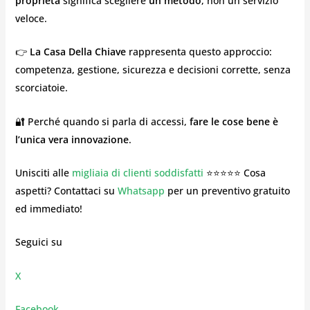
proprietà
significa scegliere
un metodo
, non un servizio
veloce.
👉
La Casa Della Chiave
rappresenta questo approccio:
competenza, gestione, sicurezza e decisioni corrette, senza
scorciatoie.
🔐 Perché quando si parla di accessi,
fare le cose bene è
l’unica vera innovazione
.
Unisciti alle
migliaia di clienti soddisfatti
⭐⭐⭐⭐⭐ Cosa
aspetti? Contattaci su
Whatsapp
per un preventivo gratuito
ed immediato!
Seguici su
X
Facebook