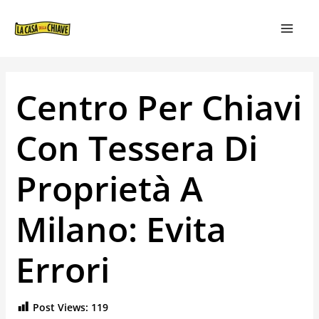
VAI
NAVIGAZIONE
MAIN
AL
ARTICOLI
MEN
CONTENUTO
Centro Per Chiavi
Con Tessera Di
Proprietà A
Milano: Evita
Errori
Post Views:
119