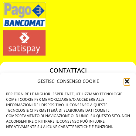
CONTATTACI
349 3863811
GESTISCI CONSENSO COOKIE
349 3863811
PER FORNIRE LE MIGLIORI ESPERIENZE, UTILIZZIAMO TECNOLOGIE
chiavicodificate@gmail.com
COME I COOKIE PER MEMORIZZARE E/O ACCEDERE ALLE
INFORMAZIONI DEL DISPOSITIVO. IL CONSENSO A QUESTE
TECNOLOGIE CI PERMETTERÀ DI ELABORARE DATI COME IL
Privacy Policy
COMPORTAMENTO DI NAVIGAZIONE O ID UNICI SU QUESTO SITO. NON
ACCONSENTIRE O RITIRARE IL CONSENSO PUÒ INFLUIRE
Cookie Policy
NEGATIVAMENTE SU ALCUNE CARATTERISTICHE E FUNZIONI.