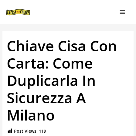
VAI
NAVIGAZIONE
MAIN
AL
ARTICOLI
MEN
CONTENUTO
Chiave Cisa Con
Carta: Come
Duplicarla In
Sicurezza A
Milano
Post Views:
119