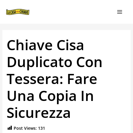
VAI
NAVIGAZIONE
MAIN
AL
ARTICOLI
MEN
CONTENUTO
Chiave Cisa
Duplicato Con
Tessera: Fare
Una Copia In
Sicurezza
Post Views:
131