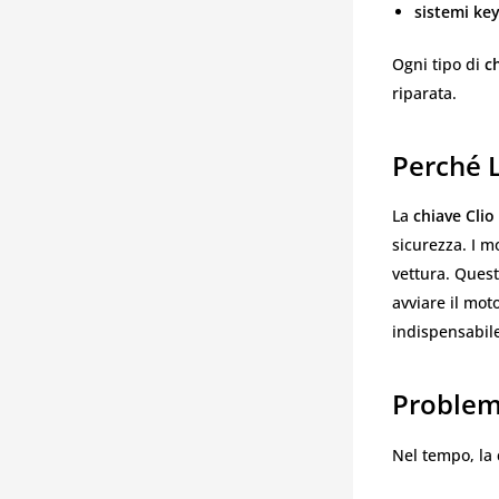
sistemi key
Ogni tipo di
c
riparata.
Perché L
La
chiave Clio
sicurezza. I mo
vettura. Ques
avviare il mot
indispensabile
Problem
Nel tempo, la