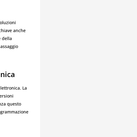
oluzioni
 chiave anche
 della
passaggio
onica
lettronica. La
ersioni
enza questo
programmazione