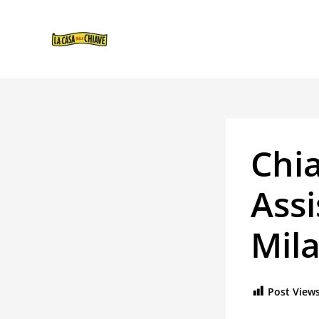
VAI
NAVIGAZIONE
AL
ARTICOLI
CONTENUTO
Chia
Assi
Mil
Post Views