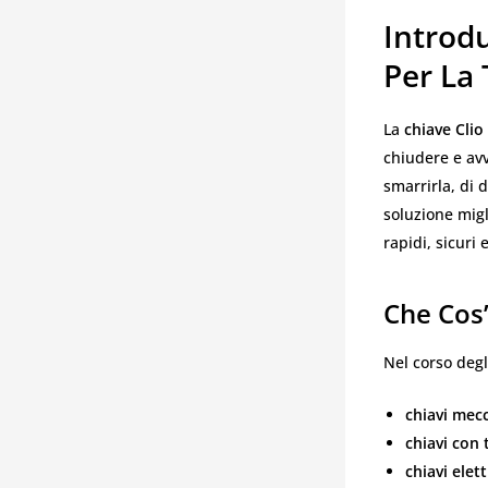
Introdu
Per La
La
chiave Clio
chiudere e avv
smarrirla, di 
soluzione migl
rapidi, sicuri
Che Cos’
Nel corso degl
chiavi mecc
chiavi con
chiavi ele