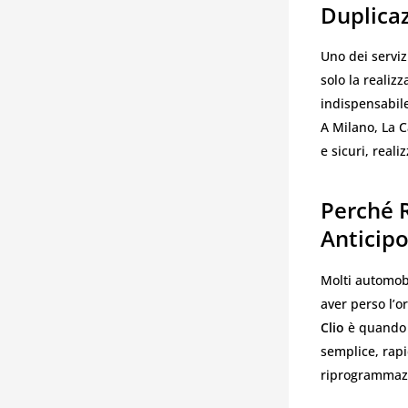
Duplicaz
Uno dei serviz
solo la realiz
indispensabile
A Milano, La C
e sicuri, real
Perché R
Anticip
Molti automobi
aver perso l’o
Clio
è quando l
semplice, rapi
riprogrammazio