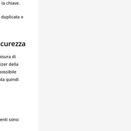
 la chiave.
 duplicata o
icurezza
isura di
izer della
possibile
nta quindi
enti sono: