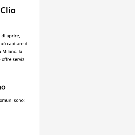
Clio
di aprire,
può capitare di
a Milano, la
 offre servizi
no
 comuni sono: