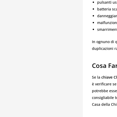
pulsanti us
batteria sc
danneggiam
malfunzion
smarrimento
In ognuno di q
duplicazioni r
Cosa Far
Se la
chiave Cl
è verificare s
potrebbe esser
consigliabile 
Casa della Chi