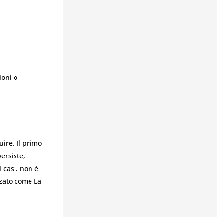
ioni o
ire. Il primo
persiste,
 casi, non è
zzato come La