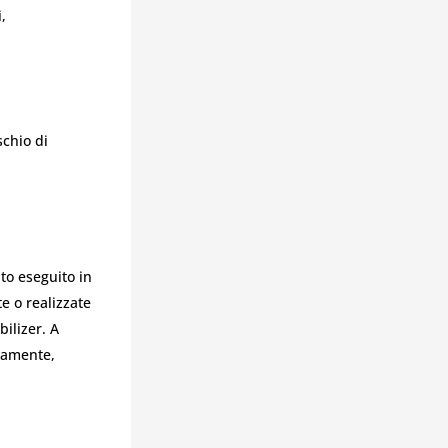
,
schio di
to eseguito in
e o realizzate
ilizer. A
ttamente,