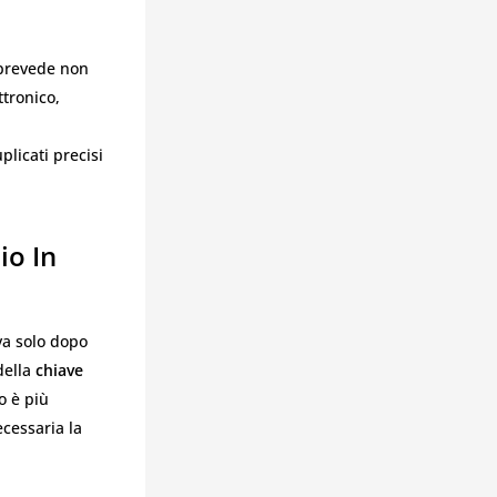
 prevede non
ttronico,
plicati precisi
io In
va solo dopo
della
chiave
o è più
cessaria la