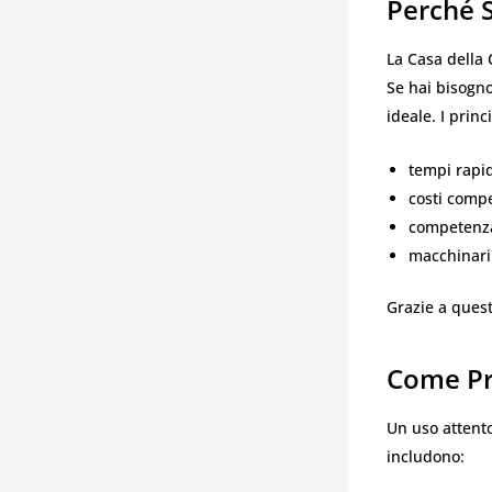
Perché S
La Casa della 
Se hai bisogno
ideale. I princ
tempi rapid
costi compe
competenza 
macchinari 
Grazie a quest
Come Pr
Un uso attent
includono: