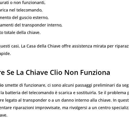
urati o non funzionanti,
arica nel telecomando,
ento del guscio esterno,
amenti del transponder interno,
 totale della chiave.
uesti casi, La Casa della Chiave offre assistenza mirata per riparaz
apide.
e Se La Chiave Clio Non Funziona
io
smette di funzionare, ci sono alcuni passaggi preliminari da segu
e la batteria del telecomando è scarica e sostituirla. Se il problema 
e legato al transponder o a un danno interno alla chiave. In questi
tentare riparazioni improvvisate, ma rivolgersi a un centro speciali
ave.