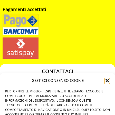
Pagamenti accettati
CONTATTACI
349 3863811
GESTISCI CONSENSO COOKIE
349 3863811
PER FORNIRE LE MIGLIORI ESPERIENZE, UTILIZZIAMO TECNOLOGIE
chiavicodificate@gmail.com
COME I COOKIE PER MEMORIZZARE E/O ACCEDERE ALLE
INFORMAZIONI DEL DISPOSITIVO. IL CONSENSO A QUESTE
TECNOLOGIE CI PERMETTERÀ DI ELABORARE DATI COME IL
Privacy Policy
COMPORTAMENTO DI NAVIGAZIONE O ID UNICI SU QUESTO SITO. NON
ACCONSENTIRE O RITIRARE IL CONSENSO PUÒ INFLUIRE