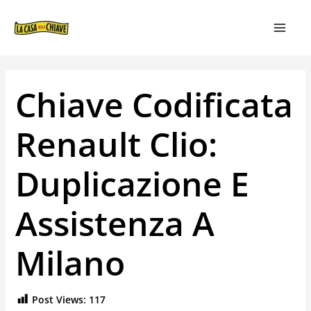
VAI
NAVIGAZIONE
MAIN
AL
ARTICOLI
MEN
CONTENUTO
Chiave Codificata
Renault Clio:
Duplicazione E
Assistenza A
Milano
Post Views:
117