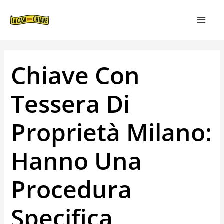
VAI
NAVIGAZIONE
MAIN
AL
ARTICOLI
MEN
CONTENUTO
Chiave Con
Tessera Di
Proprietà Milano:
Hanno Una
Procedura
Specifica