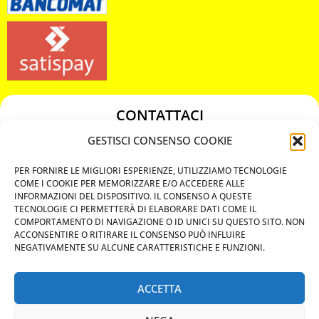
CONTATTACI
349 3863811
GESTISCI CONSENSO COOKIE
349 3863811
PER FORNIRE LE MIGLIORI ESPERIENZE, UTILIZZIAMO TECNOLOGIE
chiavicodificate@gmail.com
COME I COOKIE PER MEMORIZZARE E/O ACCEDERE ALLE
INFORMAZIONI DEL DISPOSITIVO. IL CONSENSO A QUESTE
TECNOLOGIE CI PERMETTERÀ DI ELABORARE DATI COME IL
Privacy Policy
COMPORTAMENTO DI NAVIGAZIONE O ID UNICI SU QUESTO SITO. NON
ACCONSENTIRE O RITIRARE IL CONSENSO PUÒ INFLUIRE
Cookie Policy
NEGATIVAMENTE SU ALCUNE CARATTERISTICHE E FUNZIONI.
ACCETTA
MAPS