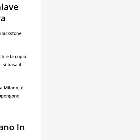
hiave
ra
 Blackstone
tire la copia
 si basa il
 a Milano
, è
propongono
ano In