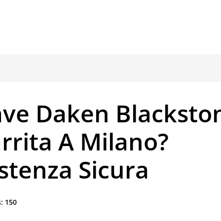
ave Daken Blacksto
rrita A Milano?
stenza Sicura
:
150