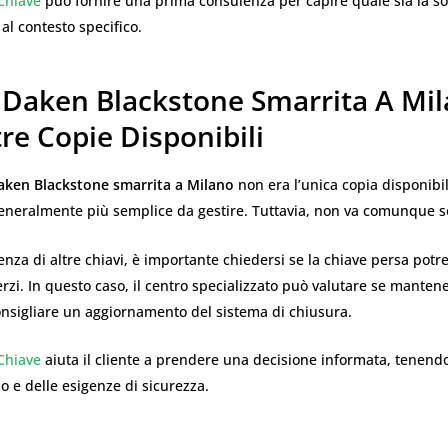
Chiave
può fornire una prima consulenza per capire quale sia la so
 al contesto specifico.
 Daken Blackstone Smarrita A Mi
re Copie Disponibili
aken Blackstone smarrita a Milano
non era l’unica copia disponibil
generalmente più semplice da gestire. Tuttavia, non va comunque so
nza di altre chiavi, è importante chiedersi se la chiave persa pot
erzi. In questo caso, il centro specializzato può valutare se mantener
onsigliare un aggiornamento del sistema di chiusura.
Chiave
aiuta il cliente a prendere una decisione informata, tenend
hio e delle esigenze di sicurezza.