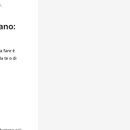
.
ano:
a fare è
a te o di