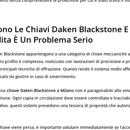
ianto senza compromettere la protezione per cui è stato scelto il 
ono Le Chiavi Daken Blackstone E
dita È Un Problema Serio
en Blackstone appartengono a una categoria di chiavi meccaniche a
loro profilo è complesso, realizzato con lavorazioni di precisione e p
 principali tecniche di effrazione. Questo rende il sistema molto aff
cato da gestire in caso di smarrimento.
 una
chiave Daken Blackstone a Milano
non è paragonabile allo sma
une. Ogni copia in circolazione deve essere controllata e tracciabi
ivo, questi sistemi prevedono una tessera di proprietà che autoriz
iave viene persa, è importante valutare immediatamente se l’acc