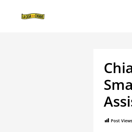
VAI
NAVIGAZIONE
AL
ARTICOLI
CONTENUTO
Chi
Sma
Assi
Post Views