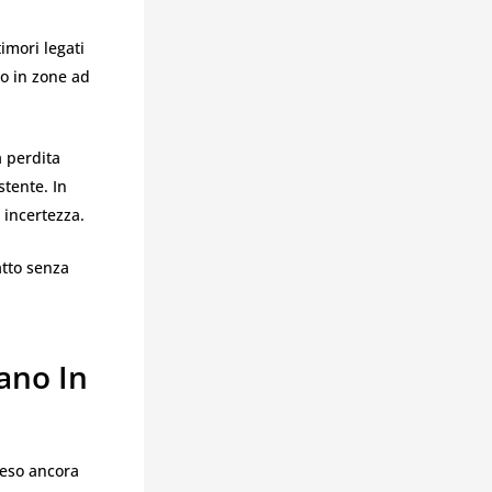
imori legati
 o in zone ad
a perdita
stente. In
i incertezza.
atto senza
ano In
peso ancora