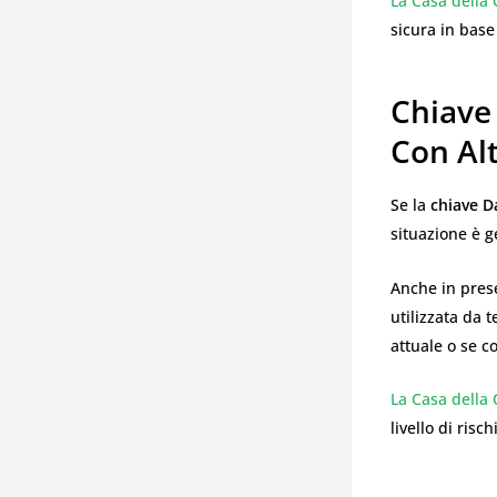
La Casa della 
sicura in base
Chiave
Con Alt
Se la
chiave D
situazione è 
Anche in prese
utilizzata da t
attuale o se c
La Casa della 
livello di risc