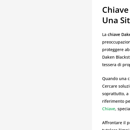
Chiave
Una Si
La
chiave Dak
preoccupazione
proteggere abit
Daken Blacksto
tessera di pro
Quando una ch
Cercare soluzio
soprattutto, a 
riferimento p
Chiave
, speci
Affrontare il 