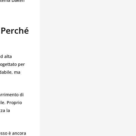
sistema Daken
 Perché
d alta
rogettato per
idabile, ma
rrimento di
le. Proprio
za la
esso è ancora