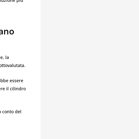
luzione più
lano
e, la
ttovalutata.
rebbe essere
e il cilindro
o conto del