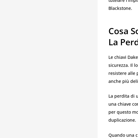
tutelare l’imp
Blackstone.
Cosa S
La Per
Le chiavi Dak
sicurezza. Il 
resistere alle
anche più deli
La perdita di
una chiave com
per questo mot
duplicazione.
Quando una ch