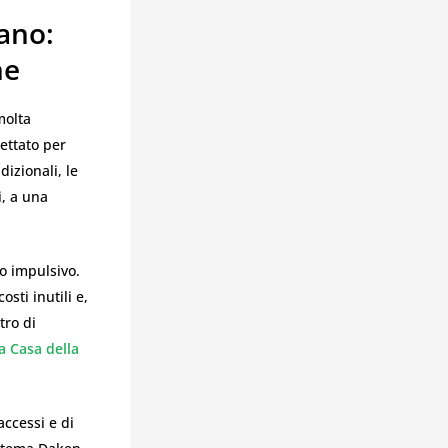
ano:
ne
molta
ettato per
dizionali, le
i, a una
o impulsivo.
sti inutili e,
tro di
a Casa della
accessi e di