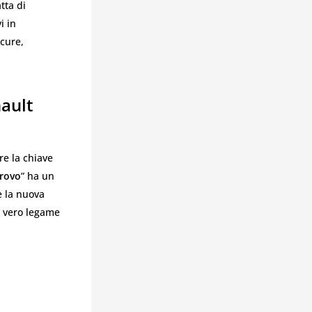
tta di
i in
icure,
ault
re la chiave
trovo
” ha un
e la nuova
l vero legame