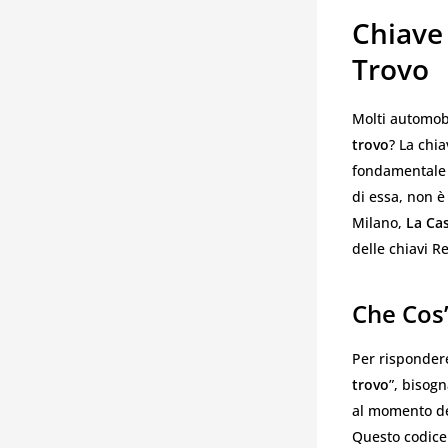
Chiave
Trovo
Molti automob
trovo
? La chi
fondamentale p
di essa, non è 
Milano,
La Cas
delle chiavi R
Che Cos’
Per risponder
trovo
”, bisogn
al momento del
Questo codice 