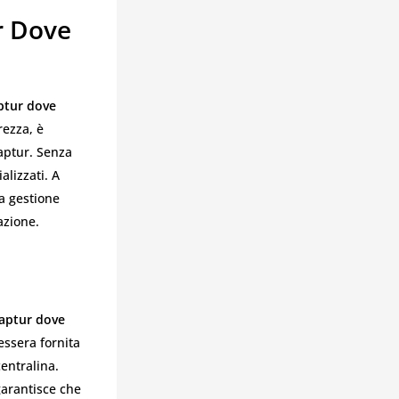
r Dove
ptur dove
rezza, è
aptur. Senza
alizzati. A
la gestione
azione.
Captur dove
essera fornita
entralina.
garantisce che