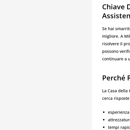
Chiave 
Assiste
Se hai smarrito
migliore. A Mi
risolvere il pr
possono verifi
continuare a u
Perché R
La Casa della 
cerca risposte
esperienza 
attrezzatu
tempi rapid