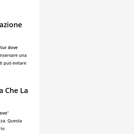
cazione
ptur dove
Conservare una
ti può evitare
a Che La
rovo
”
zza. Questa
rio