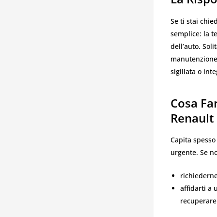
Se ti stai chi
semplice: la t
dell’auto. Sol
manutenzione e
sigillata o int
Cosa Far
Renault
Capita spesso 
urgente. Se no
richiederne
affidarti a
recuperare 