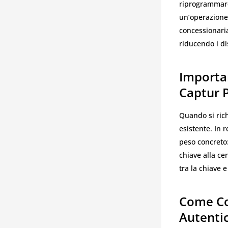
riprogrammare 
un’operazione 
concessionaria
riducendo i dis
Importa
Captur 
Quando si rich
esistente. In 
peso concreto:
chiave alla ce
tra la chiave e
Come Co
Autenti