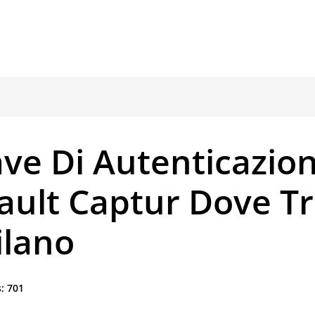
ave Di Autenticazio
ault Captur Dove Tr
ilano
:
701