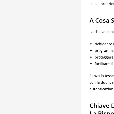
solo il proprie
A Cosa S
La chiave di a
richiedere 
programmar
proteggere 
facilitare i
Senza la tess
con la duplic
autenticazion
Chiave 
La Risp