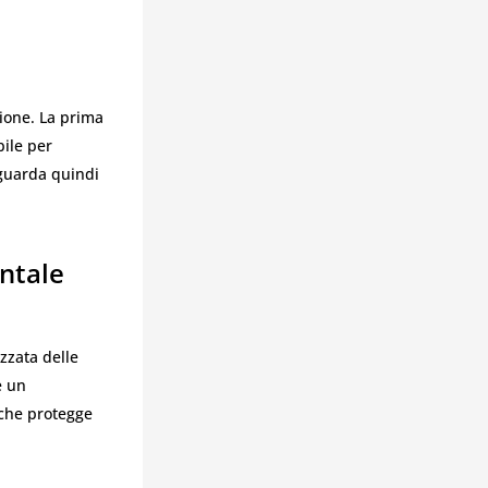
ione. La prima
bile per
iguarda quindi
ntale
zzata delle
e un
 che protegge