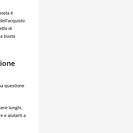
sposta è
dell’acquisto
etto di
na busta
zione
na questione
sere lunghi,
e e aiutarti a