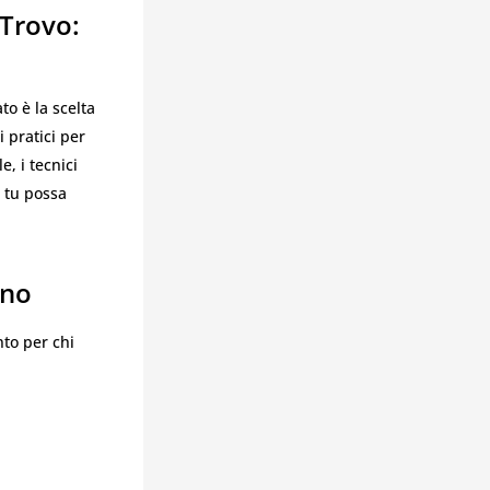
 Trovo:
to è la scelta
i pratici per
e, i tecnici
e tu possa
ano
to per chi