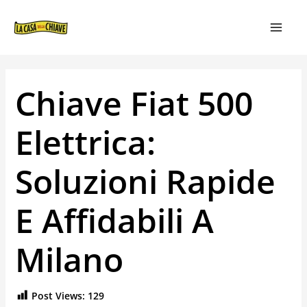
VAI
NAVIGAZIONE
MAIN
AL
ARTICOLI
MEN
CONTENUTO
Chiave Fiat 500
Elettrica:
Soluzioni Rapide
E Affidabili A
Milano
Post Views:
129