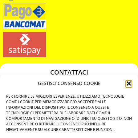
CONTATTACI
349 3863811
GESTISCI CONSENSO COOKIE
349 3863811
PER FORNIRE LE MIGLIORI ESPERIENZE, UTILIZZIAMO TECNOLOGIE
chiavicodificate@gmail.com
COME I COOKIE PER MEMORIZZARE E/O ACCEDERE ALLE
INFORMAZIONI DEL DISPOSITIVO. IL CONSENSO A QUESTE
TECNOLOGIE CI PERMETTERÀ DI ELABORARE DATI COME IL
Privacy Policy
COMPORTAMENTO DI NAVIGAZIONE O ID UNICI SU QUESTO SITO. NON
ACCONSENTIRE O RITIRARE IL CONSENSO PUÒ INFLUIRE
Cookie Policy
NEGATIVAMENTE SU ALCUNE CARATTERISTICHE E FUNZIONI.