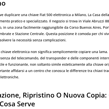
no
ove duplicare una chiave Fiat 500 elettronica a Milano, La Casa dell
mento pratico e specializzato. Il negozio si trova in Viale Abruzzi 88
o, in una zona facilmente raggiungibile da Corso Buenos Aires, Por
ambrate e Stazione Centrale. Questa posizione è comoda per chi vive
risolvere la necessità senza complicazioni.
 chiave elettronica non significa semplicemente copiare una lama.
resenza del telecomando, del transponder e delle componenti inter
ile e funzionante, non soltanto simile esteticamente alla chiave ori
tante affidarsi a un centro che conosca le differenze tra chiavi trad
elettroniche.
azione, Ripristino O Nuova Copia
 Cosa Serve