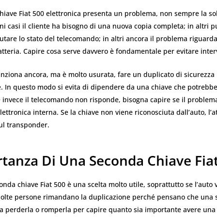
iave Fiat 500 elettronica presenta un problema, non sempre la sol
uni casi il cliente ha bisogno di una nuova copia completa; in altri 
utare lo stato del telecomando; in altri ancora il problema riguarda 
atteria. Capire cosa serve davvero è fondamentale per evitare interve
unziona ancora, ma è molto usurata, fare un duplicato di sicurezza
e. In questo modo si evita di dipendere da una chiave che potrebb
 invece il telecomando non risponde, bisogna capire se il problem
elettronica interna. Se la chiave non viene riconosciuta dall’auto, l’
ul transponder.
rtanza Di Una Seconda Chiave Fia
nda chiave Fiat 500 è una scelta molto utile, soprattutto se l’auto 
Molte persone rimandano la duplicazione perché pensano che una s
ta perderla o romperla per capire quanto sia importante avere una