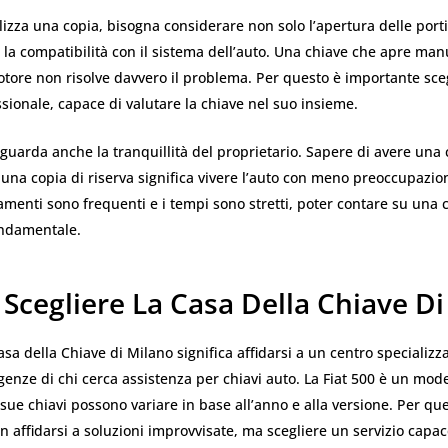
izza una copia, bisogna considerare non solo l’apertura delle por
 la compatibilità con il sistema dell’auto. Una chiave che apre m
otore non risolve davvero il problema. Per questo è importante sce
ssionale, capace di valutare la chiave nel suo insieme.
iguarda anche la tranquillità del proprietario. Sapere di avere una
una copia di riserva significa vivere l’auto con meno preoccupazion
amenti sono frequenti e i tempi sono stretti, poter contare su una 
ondamentale.
Scegliere La Casa Della Chiave D
asa della Chiave di Milano significa affidarsi a un centro specializz
genze di chi cerca assistenza per chiavi auto. La Fiat 500 è un mod
 sue chiavi possono variare in base all’anno e alla versione. Per qu
 affidarsi a soluzioni improvvisate, ma scegliere un servizio capac