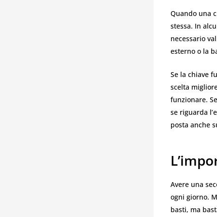
Quando una ch
stessa. In alc
necessario val
esterno o la b
Se la chiave f
scelta miglior
funzionare. Se
se riguarda l’
posta anche s
L’impo
Avere una seco
ogni giorno. 
basti, ma bas