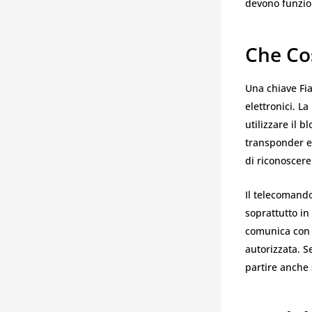
devono funzion
Che Cos
Una chiave Fi
elettronici. L
utilizzare il 
transponder e 
di riconoscere
Il telecomand
soprattutto in
comunica con i
autorizzata. 
partire anche 