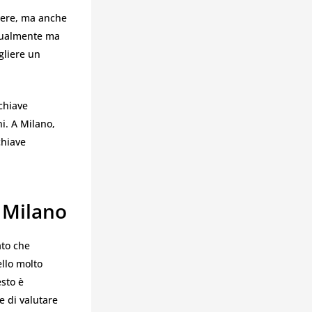
tiere, ma anche
anualmente ma
gliere un
 chiave
i. A Milano,
chiave
i Milano
ato che
ello molto
esto è
e di valutare