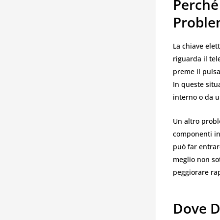
Perché 
Proble
La chiave elet
riguarda il te
preme il pulsa
In queste situ
interno o da 
Un altro prob
componenti in
può far entrar
meglio non sot
peggiorare ra
Dove D