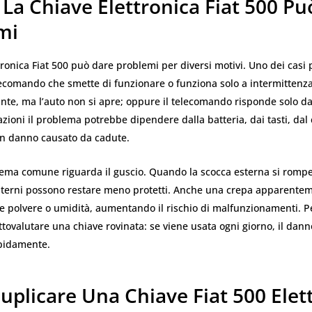
La Chiave Elettronica Fiat 500 P
mi
tronica Fiat 500 può dare problemi per diversi motivi. Uno dei casi 
lecomando che smette di funzionare o funziona solo a intermittenza.
nte, ma l’auto non si apre; oppure il telecomando risponde solo da
azioni il problema potrebbe dipendere dalla batteria, dai tasti, dal 
un danno causato da cadute.
lema comune riguarda il guscio. Quando la scocca esterna si rompe
terni possono restare meno protetti. Anche una crepa apparentem
e polvere o umidità, aumentando il rischio di malfunzionamenti. P
tovalutare una chiave rovinata: se viene usata ogni giorno, il dan
pidamente.
uplicare Una Chiave Fiat 500 Elet