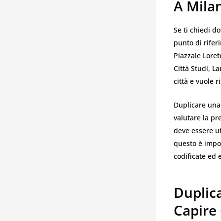
A Mila
Se ti chiedi d
punto di riferi
Piazzale Loret
Città Studi, L
città e vuole 
Duplicare una
valutare la p
deve essere ut
questo è impor
codificate ed 
Duplic
Capire