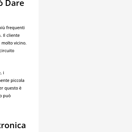
uò Dare
più frequenti
 Il cliente
 molto vicino.
circuito
, i
ente piccola
er questo è
no può
tronica