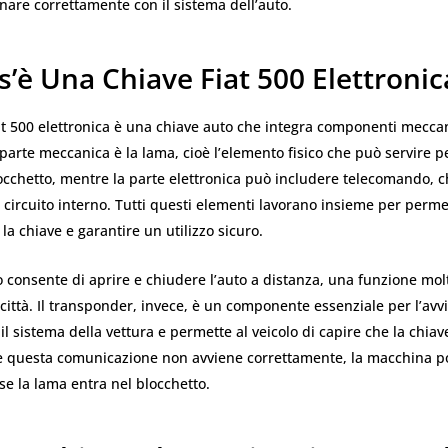
are correttamente con il sistema dell’auto.
’è Una Chiave Fiat 500 Elettronic
at 500 elettronica è una chiave auto che integra componenti meccan
a parte meccanica è la lama, cioè l’elemento fisico che può servire p
blocchetto, mentre la parte elettronica può includere telecomando, c
circuito interno. Tutti questi elementi lavorano insieme per permet
 la chiave e garantire un utilizzo sicuro.
o consente di aprire e chiudere l’auto a distanza, una funzione mo
 città. Il transponder, invece, è un componente essenziale per l’av
l sistema della vettura e permette al veicolo di capire che la chiav
Se questa comunicazione non avviene correttamente, la macchina 
se la lama entra nel blocchetto.