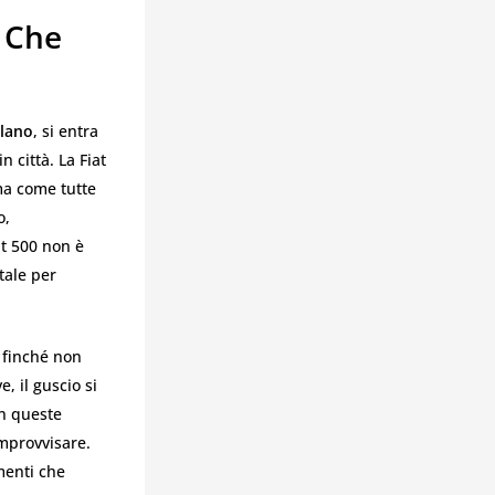
o Che
ilano
, si entra
 città. La Fiat
ma come tutte
o,
at 500 non è
tale per
a finché non
, il guscio si
In queste
improvvisare.
menti che