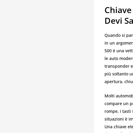
Chiave 
Devi S
Quando si par
in un argoment
500 è una vett
le auto modern
transponder e 
più soltanto u
apertura, chiu
Molti automobi
compare un pro
rompe, i tasti
situazioni è i
Una chiave ele