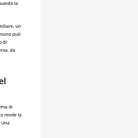
quando la
miliare, un
ognuno può
o di
erva, da
el
tema di
to rende la
. Una