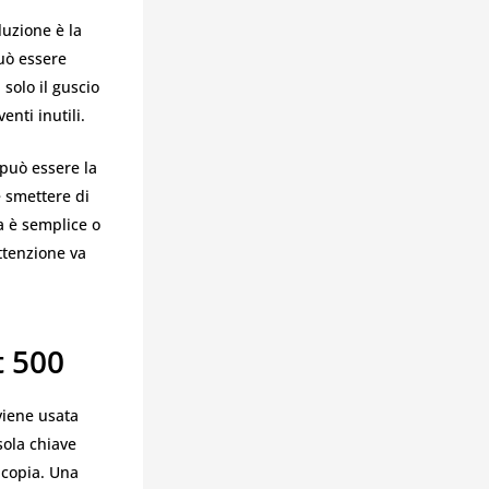
uzione è la
può essere
solo il guscio
nti inutili.
 può essere la
e smettere di
a è semplice o
attenzione va
t 500
viene usata
ola chiave
 copia. Una