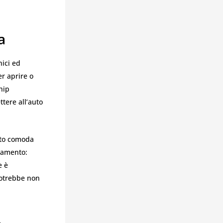
a
ici ed
er aprire o
hip
tere all’auto
lto comoda
viamento:
e è
potrebbe non