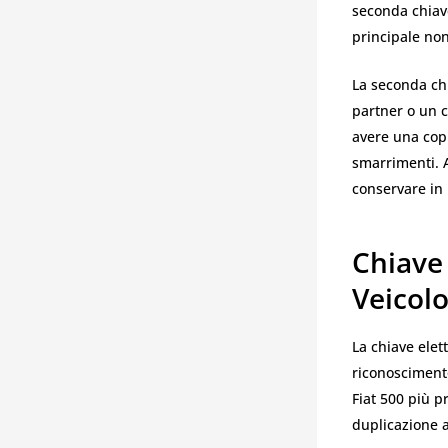
seconda chiav
principale non
La seconda chi
partner o un c
avere una copi
smarrimenti. 
conservare in 
Chiave 
Veicol
La chiave elett
riconosciment
Fiat 500 più p
duplicazione a