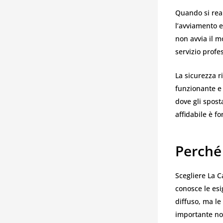
Quando si real
l’avviamento e
non avvia il m
servizio profe
La sicurezza r
funzionante e 
dove gli spost
affidabile è f
Perché 
Scegliere La C
conosce le esi
diffuso, ma le
importante non