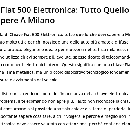
Fiat 500 Elettronica: Tutto Quell
apere A Milano
la di
Chiave Fiat 500 Elettronica: tutto quello che devi sapere a M
o molto utile per chi possiede una delle auto più amate e diffuse in
ura pratica, elegante e ideale per muoversi nel traffico milanese, 
e utilizza chiavi sempre più evolute, spesso dotate di telecomand
componenti elettronici interni. Questo significa che una chiave Fi
na lama metallica, ma un piccolo dispositivo tecnologico fondamen
sura e avviamento del veicolo.
listi non si rendono conto dell’importanza della chiave elettronic
blema. Il telecomando non apre più, l’auto non riconosce la chiave
 si consumano o si possiede una sola chiave e si teme di perderla. 
mportante sapere cosa fare, a chi rivolgersi e perché è meglio non 
ttronica deve essere valutata con attenzione, perché contiene ele