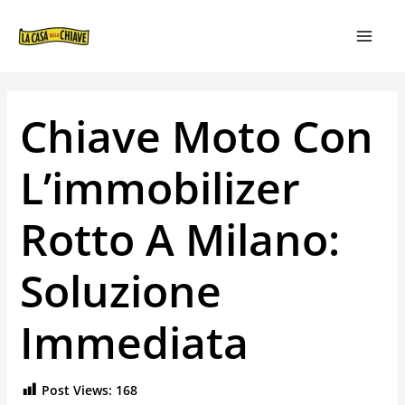
VAI
NAVIGAZIONE
MAIN
AL
ARTICOLI
MEN
CONTENUTO
Chiave Moto Con
L’immobilizer
Rotto A Milano:
Soluzione
Immediata
Post Views:
168