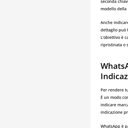
seconda chiave
modello della 
Anche indicare
dettaglio può 
L’obiettivo è 
ripristinata o
WhatsA
Indica
Per rendere tu
È un modo como
indicare marc
indicazione pr
WhatsApp è pa