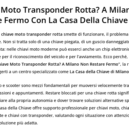
 Moto Transponder Rotta? A Mila
e Fermo Con La Casa Della Chiave
a
chiave moto transponder rotta
smette di funzionare, il problema
. Non si tratta solo di una chiave piegata, di un guscio danneggiat
a: nelle chiavi moto moderne può esserci anche un chip elettroni
 per il riconoscimento del veicolo e per l’avviamento. Ecco perché, s
hiave Moto Transponder Rotta? A Milano Non Restare Fermo”
, la 
lgerti a un centro specializzato come
La Casa della Chiave di Milano
o e scooter sono mezzi fondamentali per muoversi velocemente tra
sioni e appuntamenti. Restare bloccati per una chiave rotta signi
are alla propria autonomia e dover trovare soluzioni alternative s
sa della Chiave offre supporto professionale per chiavi moto, chia
ate e chiavi con transponder, valutando ogni situazione con attenzi
oluzione più adatta.