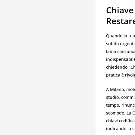
Chiave
Restar
Quando la tu
subito urgente
lama consumat
indispensabile
chiedendo
“C
pratica è rivo
A Milano, mot
studio, commis
tempo, rinunci
scomode. La Ca
chiavi codific
indicando la s