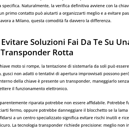
specifica. Naturalmente, la verifica definitiva avviene con la chia
n primo contatto può aiutarti a organizzarti meglio e a evitare pass
 lavora a Milano, questa comodità fa davvero la differenza.
Evitare Soluzioni Fai Da Te Su Un
 Transponder Rotta
ave moto si rompe, la tentazione di sistemarla da soli può essere 
, gusci non adatti o tentativi di apertura improvvisati possono però
’interno della chiave è presente un transponder, maneggiarlo senza
tere il funzionamento elettronico.
parentemente riparata potrebbe non essere affidabile. Potrebbe 
sciarti fermo, oppure potrebbe danneggiare il blocchetto se la lama
darsi a un centro specializzato significa evitare rischi inutili e ric
sicuro. La tecnologia transponder richiede precisione: meglio non 