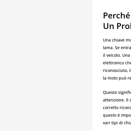
Perché
Un Pro
Una chiave mot
lama. Se entra
il veicolo. Un
elettronico ch
riconosciuto, 
la moto può r
Questo signif
attenzione. Il 
corretto rico
questo è impor
vari tipi di ch