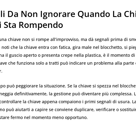
ali Da Non Ignorare Quando La Ch
i Sta Rompendo
una chiave non si rompe all’improvviso, ma dà segnali prima di sme
 noti che la chiave entra con fatica, gira male nel blocchetto, si pi
a il guscio aperto o presenta crepe nella plastica, è il momento di 
ve che funziona solo a tratti può indicare un problema alla parte 
r.
po può peggiorare la situazione. Se la chiave si spezza nel blocchet
neggia definitivamente, la gestione può diventare più complessa. L
 controllare la chiave appena compaiono i primi segnali di usura. L
no può aiutarti a capire se conviene duplicare, verificare o sostituir
estare fermo nel momento meno opportuno.