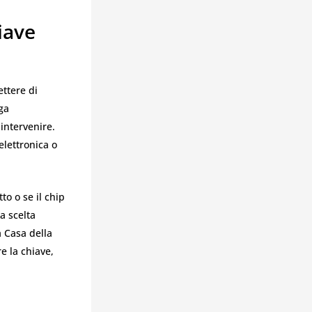
iave
ttere di
ega
intervenire.
elettronica o
to o se il chip
a scelta
a Casa della
e la chiave,