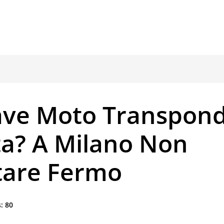
ave Moto Transpon
ta? A Milano Non
tare Fermo
:
80