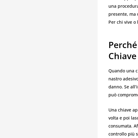
una procedura 
presente, ma u
Per chi vive o
Perché 
Chiave
Quando una chi
nastro adesivo
danno. Se all
può compromet
Una chiave ap
volta e poi la
consumata. Affi
controllo più 