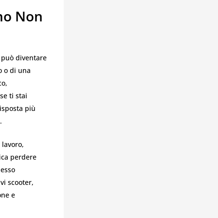
no Non
 può diventare
o o di una
co,
e ti stai
risposta più
.
 lavoro,
fica perdere
pesso
vi scooter,
one e