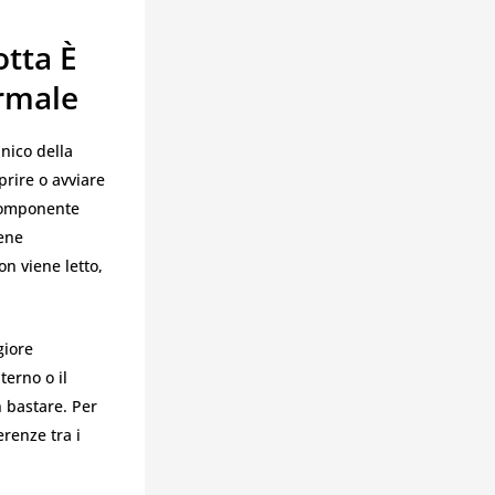
tta È
rmale
nico della
prire o avviare
 componente
iene
on viene letto,
giore
terno o il
 bastare. Per
erenze tra i