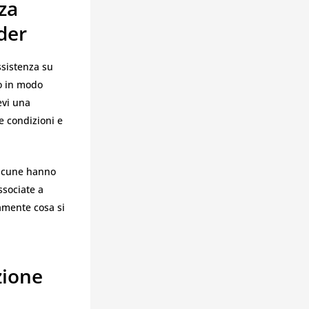
za
der
ssistenza su
so in modo
evi una
ue condizioni e
Alcune hanno
ssociate a
amente cosa si
zione