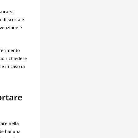
surarsi,
 di scorta è
revenzione è
iferimento
può richiedere
he in caso di
ortare
tare nella
 Se hai una