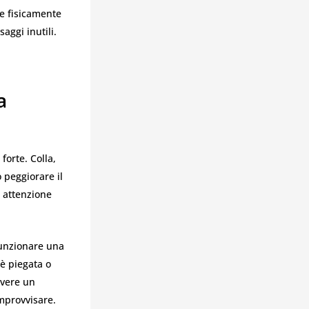
ve fisicamente
aggi inutili.
a
forte. Colla,
 peggiorare il
 attenzione
funzionare una
 è piegata o
evere un
improvvisare.