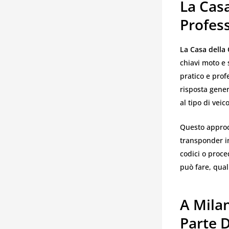
La Casa
Profes
La Casa della
chiavi moto e 
pratico e prof
risposta gener
al tipo di veico
Questo approc
transponder in
codici o proce
può fare, qual
A Mila
Parte D