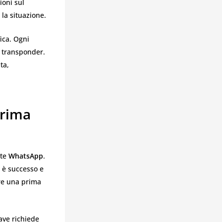
ioni sul
la situazione.
ica. Ogni
o transponder.
ta,
Prima
ite
WhatsApp
.
 è successo e
ere una prima
ave richiede