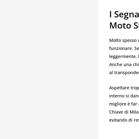
I Segn
Moto S
Molto spesso 
funzionare. Se
leggermente, h
Anche una chia
al transponde
Aspettare trop
interno si dan
migliore è far
Chiave di Mila
evitando di r