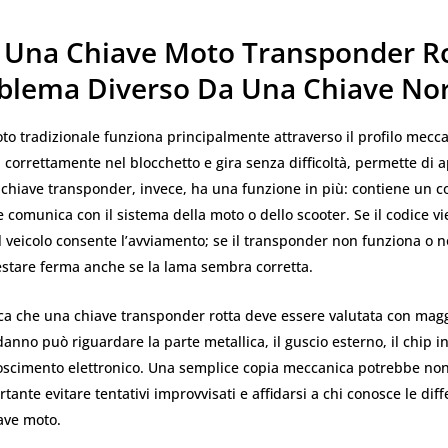
 Una Chiave Moto Transponder Ro
blema Diverso Da Una Chiave No
o tradizionale funziona principalmente attraverso il profilo mecca
 correttamente nel blocchetto e gira senza difficoltà, permette di a
a chiave transponder, invece, ha una funzione in più: contiene un
e comunica con il sistema della moto o dello scooter. Se il codice v
il veicolo consente l’avviamento; se il transponder non funziona o n
estare ferma anche se la lama sembra corretta.
ica che una chiave transponder rotta deve essere valutata con mag
danno può riguardare la parte metallica, il guscio esterno, il chip in
noscimento elettronico. Una semplice copia meccanica potrebbe non
tante evitare tentativi improvvisati e affidarsi a chi conosce le diff
iave moto.