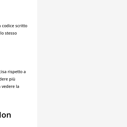
 codice scritto
lo stesso
sa rispetto a
edere più
 vedere la
 Non