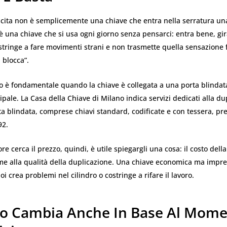
scita non è semplicemente una chiave che entra nella serratura un
 è una chiave che si usa ogni giorno senza pensarci: entra bene, gir
stringe a fare movimenti strani e non trasmette quella sensazione f
 blocca”.
o è fondamentale quando la chiave è collegata a una porta blindat
ipale. La Casa della Chiave di Milano indica servizi dedicati alla du
ta blindata, comprese chiavi standard, codificate e con tessera, pre
92.
re cerca il prezzo, quindi, è utile spiegargli una cosa: il costo dell
eme alla qualità della duplicazione. Una chiave economica ma impr
i crea problemi nel cilindro o costringe a rifare il lavoro.
zzo Cambia Anche In Base Al Mome