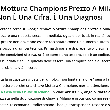
 Mottura Champions Prezzo A Mila
Non È Una Cifra, È Una Diagnosi
ersona cerca su Google
“chiave Mottura Champions prezzo a Mil
ovare una risposta secca, immediata, uguale per tutti. In realtà, p
 il prezzo non dovrebbe essere raccontato come un numero buttato l
na piccola diagnosi tecnica. Prima di parlare di preventivo, bisogna
 che condizioni si trova, se è presente una tessera, se c’è un codice,
 blindata e se il duplicato deve essere una semplice copia di scor
 problema già in corso.
a la prospettiva giusta per un blog: non limitarsi a dire “vieni a far
l lettore perché una chiave Mottura Champions merita attenzione. A
La Casa della Chiave di Milano
, in
Viale Abruzzi 92, angolo Piazzal
alizzata nella duplicazione di chiavi a Milano e provincia, comprese 
cooter, telecomandi, radiocomandi, badge, transponder, tessere e 