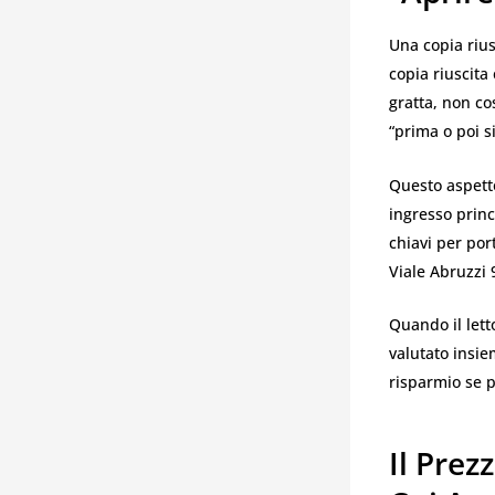
Una copia riu
copia riuscita
gratta, non co
“prima o poi si
Questo aspett
ingresso princ
chiavi per por
Viale Abruzzi 
Quando il letto
valutato insi
risparmio se po
Il Pre