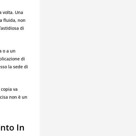
a volta. Una
a fluida, non
astidiosa di
a o a un
plicazione di
sso la sede di
a copia va
ecisa non è un
nto In