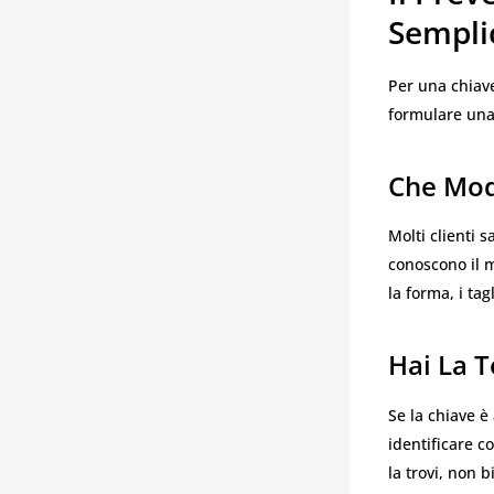
Sempli
Per una chiav
formulare una
Che Mod
Molti clienti 
conoscono il m
la forma, i ta
Hai La T
Se la chiave 
identificare c
la trovi, non 