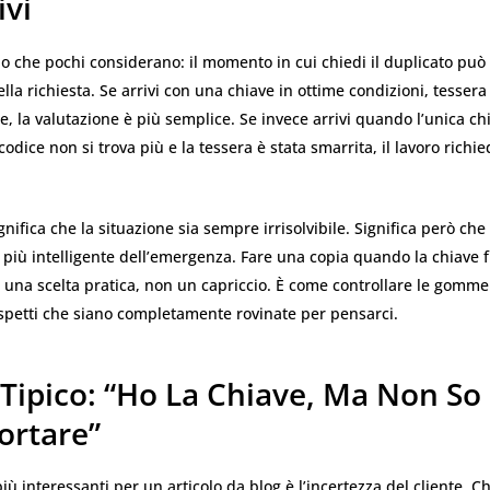
ivi
io che pochi considerano: il momento in cui chiedi il duplicato può
lla richiesta. Se arrivi con una chiave in ottime condizioni, tessera
le, la valutazione è più semplice. Se invece arrivi quando l’unica ch
codice non si trova più e la tessera è stata smarrita, il lavoro richi
nifica che la situazione sia sempre irrisolvibile. Significa però che 
 più intelligente dell’emergenza. Fare una copia quando la chiave 
 una scelta pratica, non un capriccio. È come controllare le gomme
aspetti che siano completamente rovinate per pensarci.
 Tipico: “Ho La Chiave, Ma Non So
ortare”
iù interessanti per un articolo da blog è l’incertezza del cliente. C