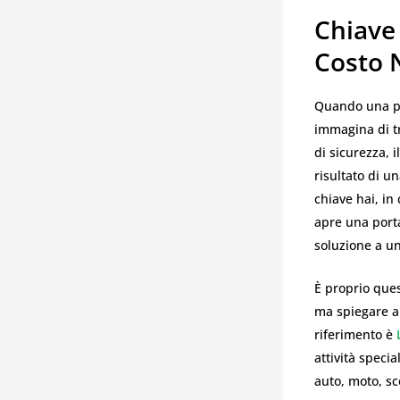
Chiave
Costo 
Quando una p
immagina di tr
di sicurezza,
risultato di u
chiave hai, in
apre una porta
soluzione a un
È proprio quest
ma spiegare a
riferimento è
attività speci
auto, moto, s