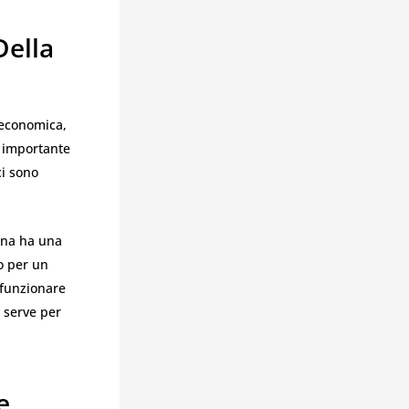
Della
economica,
 importante
ci sono
ona ha una
o per un
 funzionare
a serve per
e