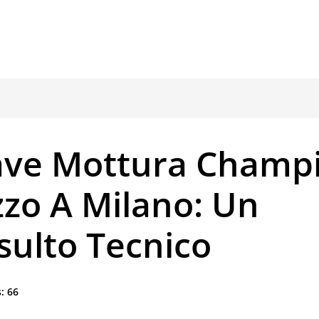
ave Mottura Champ
zzo A Milano: Un
sulto Tecnico
:
66