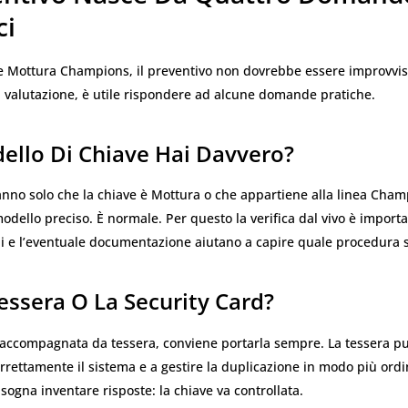
ci
e Mottura Champions, il preventivo non dovrebbe essere improvvis
 valutazione, è utile rispondere ad alcune domande pratiche.
ello Di Chiave Hai Davvero?
sanno solo che la chiave è Mottura o che appartiene alla linea Cha
odello preciso. È normale. Per questo la verifica dal vivo è important
gli e l’eventuale documentazione aiutano a capire quale procedura 
essera O La Security Card?
è accompagnata da tessera, conviene portarla sempre. La tessera pu
orrettamente il sistema e a gestire la duplicazione in modo più ord
bisogna inventare risposte: la chiave va controllata.