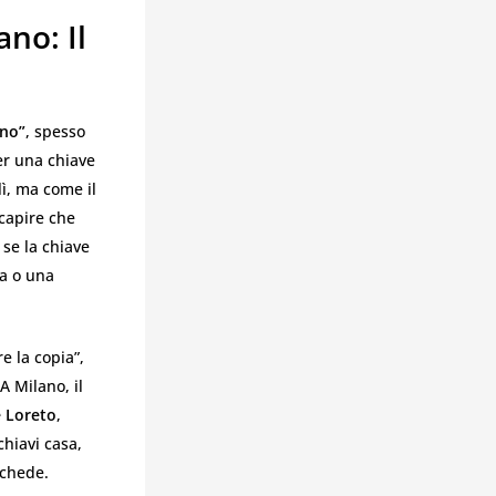
no: Il
ano”
, spesso
er una chiave
ì, ma come il
 capire che
 se la chiave
ta o una
e la copia”,
 Milano, il
e Loreto
,
chiavi casa,
schede.