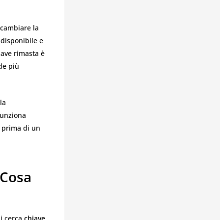
 cambiare la
 disponibile e
iave rimasta è
ede più
la
funziona
 prima di un
 Cosa
hi cerca
chiave