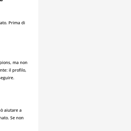
ato. Prima di
mpions, ma non
e: il profilo,
seguire.
ò aiutare a
inato. Se non