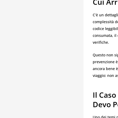
Cui Arr
C’è un dettagl
complessità de
codice leggibi
consumata, il 
verifiche.
Questo non sig
prevenzione è
ancora bene è
viaggio: non 
Il Caso
Devo P
Uno dei temi p