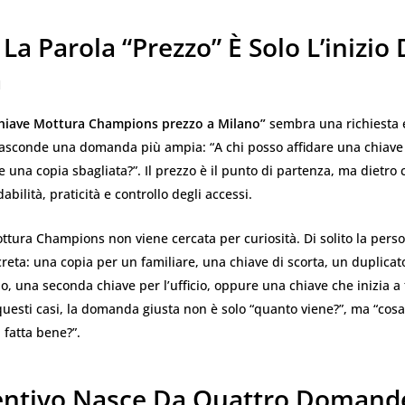
La Parola “prezzo” È Solo L’inizio 
a
hiave Mottura Champions prezzo a Milano”
sembra una richiesta 
nasconde una domanda più ampia: “A chi posso affidare una chiave
e una copia sbagliata?”. Il prezzo è il punto di partenza, ma dietro 
dabilità, praticità e controllo degli accessi.
ttura Champions non viene cercata per curiosità. Di solito la pers
reta: una copia per un familiare, una chiave di scorta, un duplicat
o, una seconda chiave per l’ufficio, oppure una chiave che inizia a
 questi casi, la domanda giusta non è solo “quanto viene?”, ma “cos
 fatta bene?”.
ventivo Nasce Da Quattro Domand