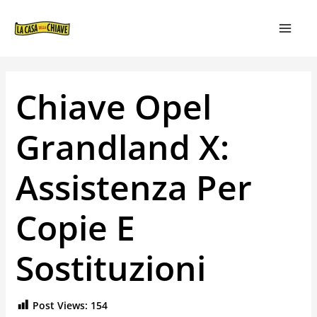
VAI
NAVIGAZIONE
MAIN
AL
ARTICOLI
MEN
CONTENUTO
Chiave Opel
Grandland X:
Assistenza Per
Copie E
Sostituzioni
Post Views:
154