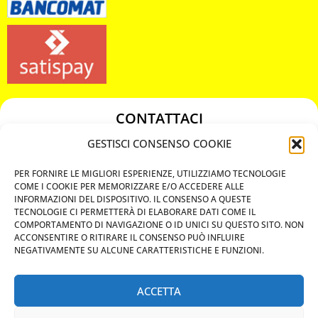
CONTATTACI
349 3863811
GESTISCI CONSENSO COOKIE
349 3863811
PER FORNIRE LE MIGLIORI ESPERIENZE, UTILIZZIAMO TECNOLOGIE
chiavicodificate@gmail.com
COME I COOKIE PER MEMORIZZARE E/O ACCEDERE ALLE
INFORMAZIONI DEL DISPOSITIVO. IL CONSENSO A QUESTE
TECNOLOGIE CI PERMETTERÀ DI ELABORARE DATI COME IL
Privacy Policy
COMPORTAMENTO DI NAVIGAZIONE O ID UNICI SU QUESTO SITO. NON
ACCONSENTIRE O RITIRARE IL CONSENSO PUÒ INFLUIRE
Cookie Policy
NEGATIVAMENTE SU ALCUNE CARATTERISTICHE E FUNZIONI.
ACCETTA
MAPS