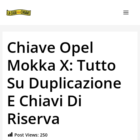
VAI
NAVIGAZIONE
MAIN
AL
ARTICOLI
MEN
CONTENUTO
Chiave Opel
Mokka X: Tutto
Su Duplicazione
E Chiavi Di
Riserva
Post Views:
250