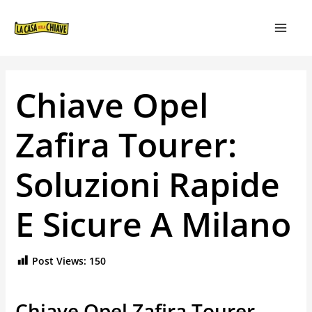
VAI
NAVIGAZIONE
MAIN
AL
ARTICOLI
MEN
CONTENUTO
Chiave Opel
Zafira Tourer:
Soluzioni Rapide
E Sicure A Milano
Post Views:
150
Chiave Opel Zafira Tourer