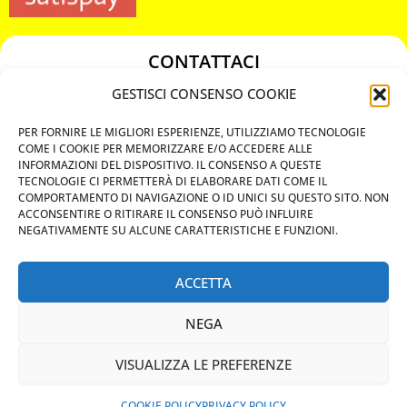
CONTATTACI
349 3863811
GESTISCI CONSENSO COOKIE
349 3863811
PER FORNIRE LE MIGLIORI ESPERIENZE, UTILIZZIAMO TECNOLOGIE
chiavicodificate@gmail.com
COME I COOKIE PER MEMORIZZARE E/O ACCEDERE ALLE
INFORMAZIONI DEL DISPOSITIVO. IL CONSENSO A QUESTE
TECNOLOGIE CI PERMETTERÀ DI ELABORARE DATI COME IL
Privacy Policy
COMPORTAMENTO DI NAVIGAZIONE O ID UNICI SU QUESTO SITO. NON
ACCONSENTIRE O RITIRARE IL CONSENSO PUÒ INFLUIRE
Cookie Policy
NEGATIVAMENTE SU ALCUNE CARATTERISTICHE E FUNZIONI.
ACCETTA
MAPS
NEGA
CHIAMA ORA
VISUALIZZA LE PREFERENZE
WHATSAPP: MANDA LA FOTO
PREVENTIVO IMMEDIATO
COOKIE POLICY
PRIVACY POLICY