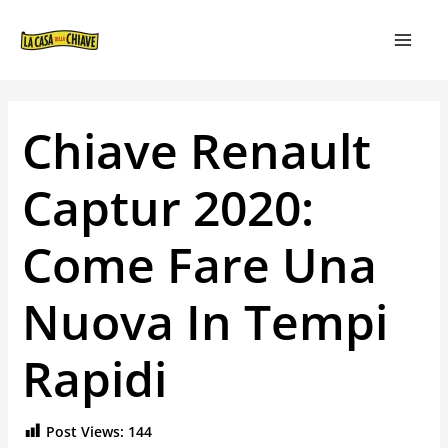
VAI
NAVIGAZIONE
MAIN
AL
ARTICOLI
MEN
CONTENUTO
Chiave Renault
Captur 2020:
Come Fare Una
Nuova In Tempi
Rapidi
Post Views:
144