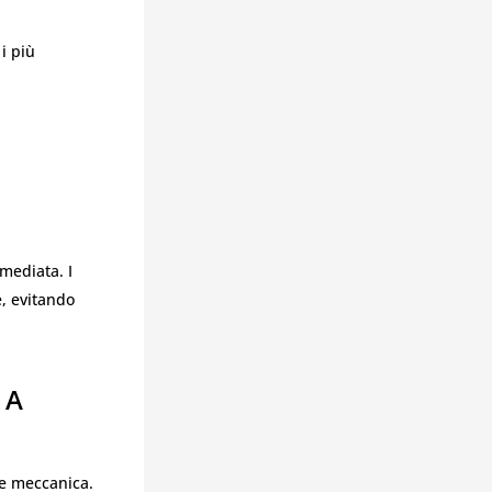
i più
mediata. I
e, evitando
 A
ve meccanica.