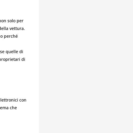
3
non solo per
ella vettura.
co perché
se quelle di
proprietari di
lettronici con
stema che