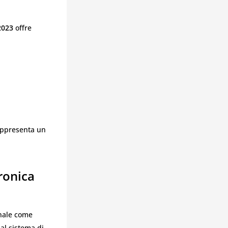
2023
offre
rappresenta un
ronica
onale come
al sistema di