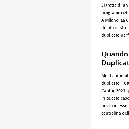
Si tratta di un
programmazion
A Milano, La C
dotato di stru
duplicato per
Quando 
Duplica
Molti automobi
duplicato. Tut
Captur 2023
q
In questo caso
possono esser
centralina dell