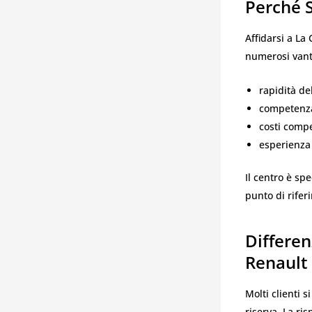
Perché S
Affidarsi a La
numerosi vant
rapidità del
competenza 
costi compe
esperienza 
Il centro è sp
punto di rifer
Differen
Renault
Molti clienti 
riserva. La ri