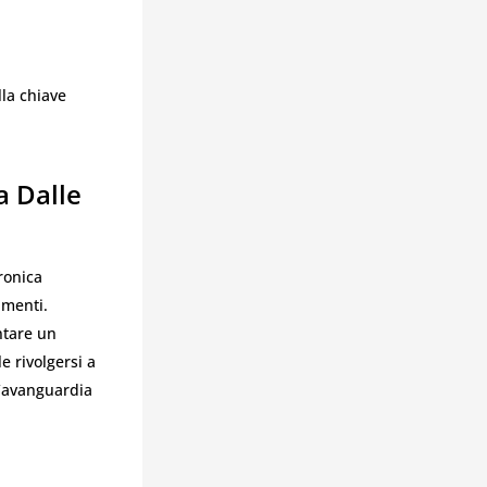
lla chiave
a Dalle
tronica
umenti.
ntare un
e rivolgersi a
l’avanguardia