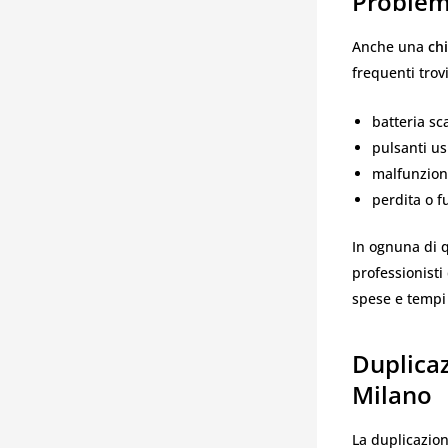
Problem
Anche una
ch
frequenti trov
batteria sc
pulsanti us
malfunzion
perdita o f
In ognuna di q
professionisti
spese e tempi l
Duplica
Milano
La duplicazion