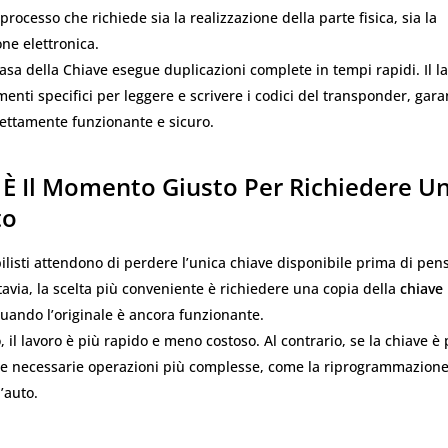
 processo che richiede sia la realizzazione della parte fisica, sia la
e elettronica.
asa della Chiave esegue duplicazioni complete in tempi rapidi. Il l
menti specifici per leggere e scrivere i codici del transponder, ga
fettamente funzionante e sicuro.
È Il Momento Giusto Per Richiedere U
to
listi attendono di perdere l’unica chiave disponibile prima di pen
tavia, la scelta più conveniente è richiedere una copia della
chiave
uando l’originale è ancora funzionante.
, il lavoro è più rapido e meno costoso. Al contrario, se la chiave è 
e necessarie operazioni più complesse, come la riprogrammazione
’auto.