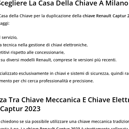
cegliere La Casa Della Chiave A Milano
 Casa della Chiave per la duplicazione della
chiave Renault Captur 
aggi:
 servizio,
tecnica nella gestione di chiavi elettroniche,
titivi rispetto alle concessionarie,
su diversi modelli Renault, comprese le versioni più recenti.
ecializzato esclusivamente in chiavi e sistemi di sicurezza, quindi 
imento per chi cerca professionalità e precisione.
za Tra Chiave Meccanica E Chiave Elett
 Captur 2023
si chiedono se sia possibile utilizzare una chiave meccanica tradizi
sposta è no. La
chiave Renault Captur 2023
è strettamente collegata 