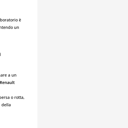
aboratorio è
rantendo un
n
sare a un
 Renault
persa o rotta,
 della