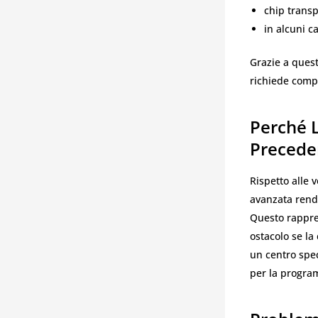
chip trans
in alcuni c
Grazie a quest
richiede comp
Perché L
Precede
Rispetto alle 
avanzata rende
Questo rappres
ostacolo se la
un centro spec
per la progra