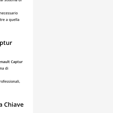
 necessario
ltre a quella
aptur
enault Captur
ma di
rofessionali,
a Chiave