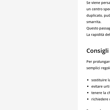
Se viene persa
un centro spec
duplicato, può
smarrita.
Questo passagg
La rapidità de
Consigli
Per prolungare
semplici regol
sostituire 
evitare urt
tenere la c
richiedere 