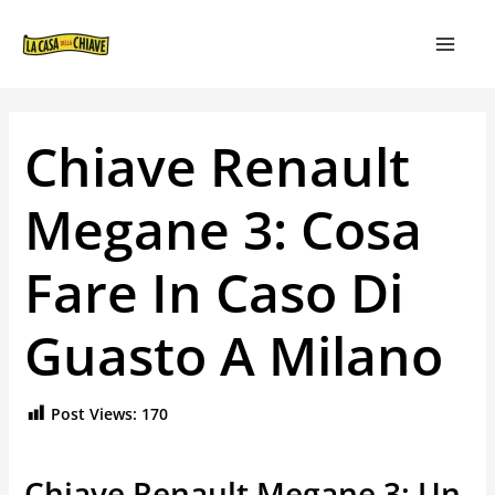
VAI
NAVIGAZIONE
MAIN
AL
ARTICOLI
MEN
CONTENUTO
Chiave Renault
Megane 3: Cosa
Fare In Caso Di
Guasto A Milano
Post Views:
170
Chiave Renault Megane 3: Un