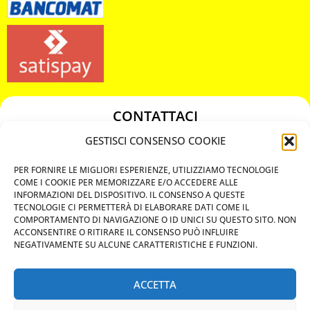
CONTATTACI
349 3863811
GESTISCI CONSENSO COOKIE
349 3863811
PER FORNIRE LE MIGLIORI ESPERIENZE, UTILIZZIAMO TECNOLOGIE
chiavicodificate@gmail.com
COME I COOKIE PER MEMORIZZARE E/O ACCEDERE ALLE
INFORMAZIONI DEL DISPOSITIVO. IL CONSENSO A QUESTE
TECNOLOGIE CI PERMETTERÀ DI ELABORARE DATI COME IL
Privacy Policy
COMPORTAMENTO DI NAVIGAZIONE O ID UNICI SU QUESTO SITO. NON
ACCONSENTIRE O RITIRARE IL CONSENSO PUÒ INFLUIRE
Cookie Policy
NEGATIVAMENTE SU ALCUNE CARATTERISTICHE E FUNZIONI.
ACCETTA
MAPS