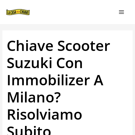
VAI
NAVIGAZIONE
MAIN
AL
ARTICOLI
MEN
CONTENUTO
Chiave Scooter
Suzuki Con
Immobilizer A
Milano?
Risolviamo
Subito