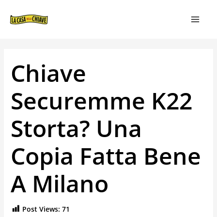
VAI
NAVIGAZIONE
MAIN
AL
ARTICOLI
MEN
CONTENUTO
Chiave
Securemme K22
Storta? Una
Copia Fatta Bene
A Milano
Post Views:
71