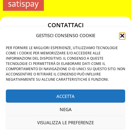
CONTATTACI
349 3863811
GESTISCI CONSENSO COOKIE
349 3863811
PER FORNIRE LE MIGLIORI ESPERIENZE, UTILIZZIAMO TECNOLOGIE
chiavicodificate@gmail.com
COME I COOKIE PER MEMORIZZARE E/O ACCEDERE ALLE
INFORMAZIONI DEL DISPOSITIVO. IL CONSENSO A QUESTE
TECNOLOGIE CI PERMETTERÀ DI ELABORARE DATI COME IL
Privacy Policy
COMPORTAMENTO DI NAVIGAZIONE O ID UNICI SU QUESTO SITO. NON
ACCONSENTIRE O RITIRARE IL CONSENSO PUÒ INFLUIRE
Cookie Policy
NEGATIVAMENTE SU ALCUNE CARATTERISTICHE E FUNZIONI.
ACCETTA
MAPS
NEGA
CHIAMA ORA
VISUALIZZA LE PREFERENZE
WHATSAPP: MANDA LA FOTO