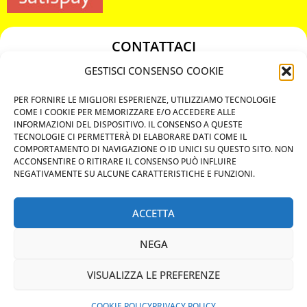
CONTATTACI
349 3863811
GESTISCI CONSENSO COOKIE
349 3863811
PER FORNIRE LE MIGLIORI ESPERIENZE, UTILIZZIAMO TECNOLOGIE
chiavicodificate@gmail.com
COME I COOKIE PER MEMORIZZARE E/O ACCEDERE ALLE
INFORMAZIONI DEL DISPOSITIVO. IL CONSENSO A QUESTE
TECNOLOGIE CI PERMETTERÀ DI ELABORARE DATI COME IL
Privacy Policy
COMPORTAMENTO DI NAVIGAZIONE O ID UNICI SU QUESTO SITO. NON
ACCONSENTIRE O RITIRARE IL CONSENSO PUÒ INFLUIRE
Cookie Policy
NEGATIVAMENTE SU ALCUNE CARATTERISTICHE E FUNZIONI.
ACCETTA
MAPS
NEGA
CHIAMA ORA
VISUALIZZA LE PREFERENZE
WHATSAPP: MANDA LA FOTO
PREVENTIVO IMMEDIATO
COOKIE POLICY
PRIVACY POLICY