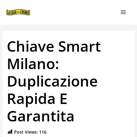
VAI
NAVIGAZIONE
MAIN
AL
ARTICOLI
MEN
CONTENUTO
Chiave Smart
Milano:
Duplicazione
Rapida E
Garantita
Post Views:
116