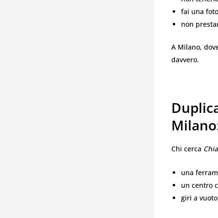
fai una fot
non prestar
A Milano, dove
davvero.
Duplic
Milano
Chi cerca
Chia
una ferram
un centro c
giri a vuot