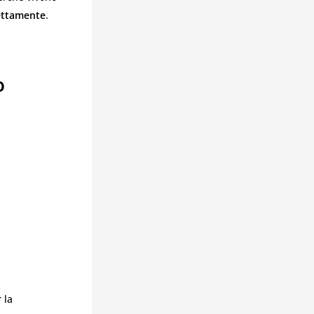
rettamente
.
o
 la