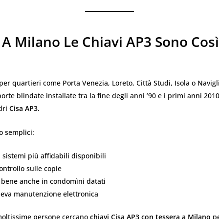
 A Milano Le Chiavi AP3 Sono Così
e
 quartieri come Porta Venezia, Loreto, Città Studi, Isola o Navigli
orte blindate installate tra la fine degli anni ’90 e i primi anni 201
dri
Cisa AP3
.
o semplici:
 sistemi più affidabili disponibili
ontrollo sulle copie
 bene anche in condomìni datati
deva manutenzione elettronica
moltissime persone cercano
chiavi Cisa AP3 con tessera a Milano
pe