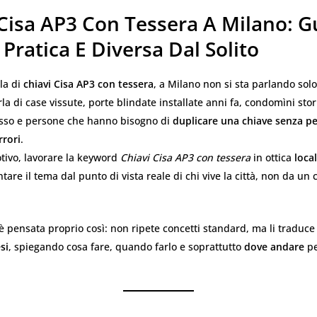
 Cisa AP3 Con Tessera A Milano: G
 Pratica E Diversa Dal Solito
la di
chiavi Cisa AP3 con tessera
, a Milano non si sta parlando solo
rla di case vissute, porte blindate installate anni fa, condomìni storic
sso e persone che hanno bisogno di
duplicare una chiave senza p
rrori
.
tivo, lavorare la keyword
Chiavi Cisa AP3 con tessera
in ottica
loca
ntare il tema dal punto di vista reale di chi vive la città, non da un 
 pensata proprio così: non ripete concetti standard, ma li traduce
si
, spiegando cosa fare, quando farlo e soprattutto
dove andare
pe