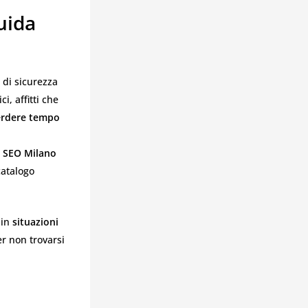
uida
 di sicurezza
i, affitti che
erdere tempo
l SEO Milano
catalogo
 in
situazioni
r non trovarsi