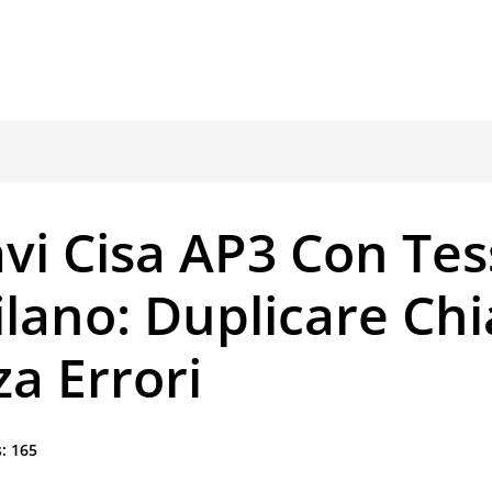
vi Cisa AP3 Con Te
lano: Duplicare Ch
a Errori
:
165