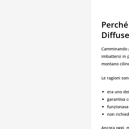
Perché
Diffus
Camminando per
imbattersi in p
montano cilin
Le ragioni son
era uno dei
garantiva c
funzionava
non richie
Ancora oggi, 