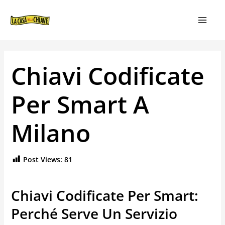
VAI
NAVIGAZIONE
MAIN
AL
ARTICOLI
MEN
CONTENUTO
Chiavi Codificate
Per Smart A
Milano
Post Views:
81
Chiavi Codificate Per Smart:
Perché Serve Un Servizio