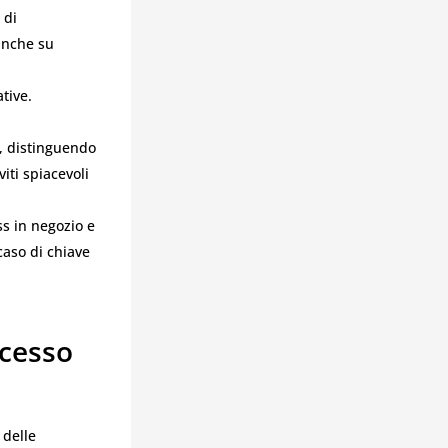
 di
 anche su
ative.
i, distinguendo
iti spiacevoli
ss in negozio e
caso di chiave
ccesso
 delle