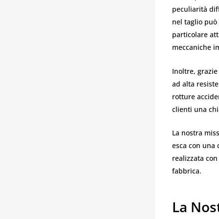
peculiarità di
nel taglio può
particolare at
meccaniche im
Inoltre, grazie
ad alta resist
rotture accide
clienti una c
La nostra miss
esca con una c
realizzata con
fabbrica.
La Nost