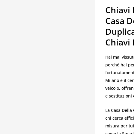
Chiavi 
Casa De
Duplica
Chiavi
Hai mai vissuto
perché hai pe
fortunatamente
Milano è il ce
veicolo, offre
e sostituzioni
La Casa Della 
chi cerca effi
misura per tut
come la Smart ,