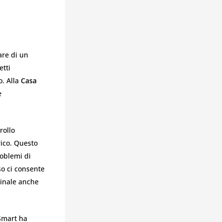
are di un
etti
o. Alla
Casa
e
rollo
rico. Questo
roblemi di
so ci consente
ginale anche
 Smart ha