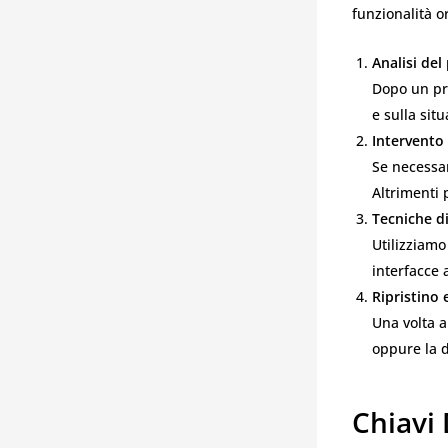
funzionalità or
Analisi de
Dopo un pri
e sulla situ
Intervento 
Se necessar
Altrimenti 
Tecniche d
Utilizziamo
interfacce 
Ripristino 
Una volta a
oppure la d
Chiavi 