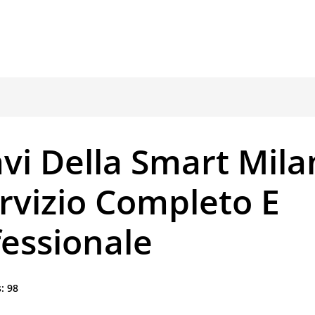
vi Della Smart Mila
ervizio Completo E
fessionale
:
98