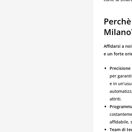
Perchè 
Milano
Affidarsi a no
e un forte ori
Precisione
per garanti
e in un’usu
automatizza
attriti.
Programmaz
costantemen
affidabile,
Team di tec