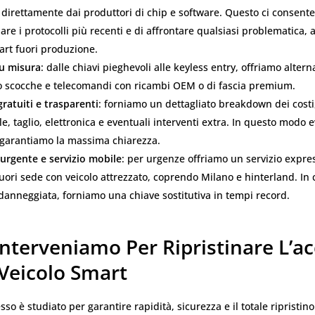
 direttamente dai produttori di chip e software. Questo ci consente
re i protocolli più recenti e di affrontare qualsiasi problematica,
art fuori produzione.
su misura
: dalle chiavi pieghevoli alle keyless entry, offriamo altern
o scocche e telecomandi con ricambi OEM o di fascia premium.
gratuiti e trasparenti
: forniamo un dettagliato breakdown dei cost
le, taglio, elettronica e eventuali interventi extra. In questo modo ev
 garantiamo la massima chiarezza.
 urgente e servizio mobile
: per urgenze offriamo un servizio expre
fuori sede con veicolo attrezzato, coprendo Milano e hinterland. In 
danneggiata, forniamo una chiave sostitutiva in tempi record.
nterveniamo Per Ripristinare L’a
 Veicolo Smart
sso è studiato per garantire rapidità, sicurezza e il totale ripristino