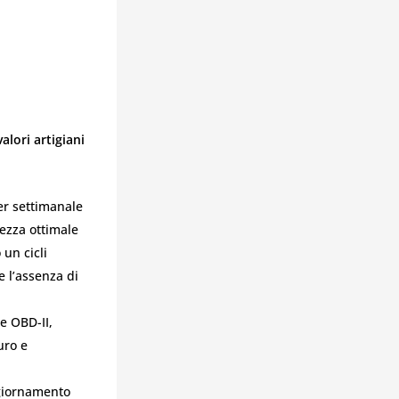
alori artigiani
er settimanale
lezza ottimale
un cicli
e l’assenza di
he OBD-II,
uro e
ggiornamento