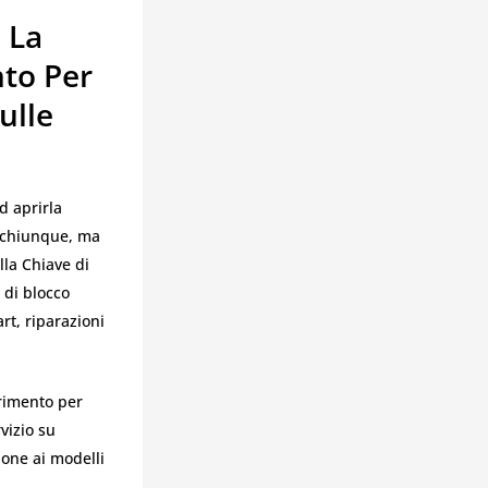
 La
nto Per
ulle
d aprirla
a chiunque, ma
lla Chiave di
 di blocco
rt, riparazioni
erimento per
vizio su
ione ai modelli