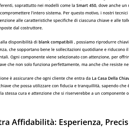
fferenti, soprattutto nei modelli come la
Smart 450
, dove anche un
 compromettere l’intero sistema. Per questo motivo, i nostri tecnic
tenzione alle caratteristiche specifiche di ciascuna chiave e alle tol
poste dal costruttore.
 alla disponibilità di
blank compatibili
, possiamo riprodurre chiavi
enza, che sopportano bene le sollecitazioni quotidiane e riducono il 
ntali. Ogni componente viene selezionato con attenzione, per offrir
hiave che non solo funziona perfettamente, ma anche che resiste ne
ione è assicurare che ogni cliente che entra da
La Casa Della Chia
hiave che possa utilizzare con fiducia e tranquillità, sapendo che 
 la stessa cura e attenzione che si riserverebbe a un componente or
ra Affidabilità: Esperienza, Preci