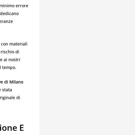
 minimo errore
i dedicano
leranze
 con materiali
rischio di
e ai nostri
l tempo.
ve di Milano
è stata
iginale di
sione E