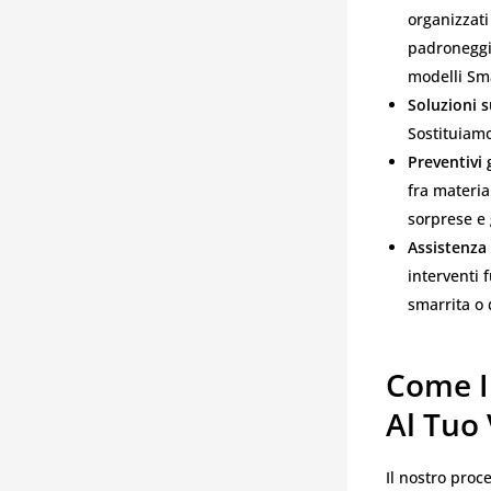
organizzati
padroneggia
modelli Sm
Soluzioni 
Sostituiam
Preventivi 
fra materia
sorprese e
Assistenza
interventi 
smarrita o 
Come I
Al Tuo
Il nostro proce