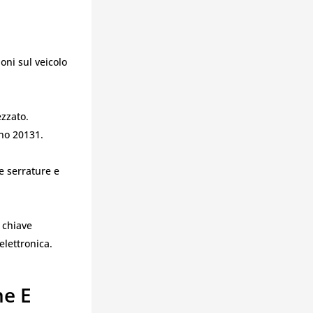
ni sul veicolo
ezzato.
no 20131.
e serrature e
 chiave
lettronica.
ne E