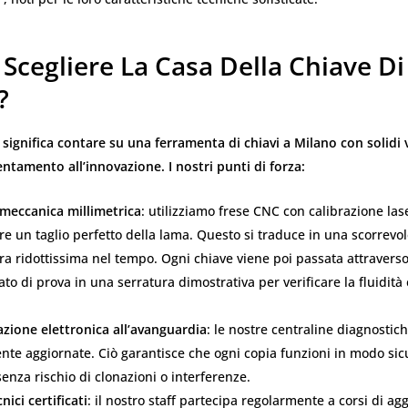
Scegliere La Casa Della Chiave Di
?
i significa contare su una ferramenta di chiavi a Milano con solidi v
entamento all’innovazione. I nostri punti di forza:
 meccanica millimetrica
: utilizziamo frese CNC con calibrazione las
re un taglio perfetto della lama. Questo si traduce in una scorrevo
ra ridottissima nel tempo. Ogni chiave viene poi passata attraverso 
to di prova in una serratura dimostrativa per verificare la fluidità 
ione elettronica all’avanguardia
: le nostre centraline diagnostic
te aggiornate. Ciò garantisce che ogni copia funzioni in modo sic
 senza rischio di clonazioni o interferenze.
nici certificati
: il nostro staff partecipa regolarmente a corsi di a