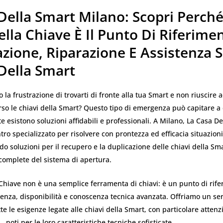
Della Smart Milano: Scopri Perché
lla Chiave È Il Punto Di Riferime
zione, Riparazione E Assistenza S
 Della Smart
 la frustrazione di trovarti di fronte alla tua Smart e non riuscire a
rso le chiavi della Smart? Questo tipo di emergenza può capitare 
 esistono soluzioni affidabili e professionali. A Milano, La Casa De
ntro specializzato per risolvere con prontezza ed efficacia situazioni
ndo soluzioni per il recupero e la duplicazione delle chiavi della Sma
 complete del sistema di apertura.
Chiave non è una semplice ferramenta di chiavi: è un punto di rif
cienza, disponibilità e conoscenza tecnica avanzata. Offriamo un ser
te le esigenze legate alle chiavi della Smart, con particolare attenz
 noti per le loro caratteristiche tecniche sofisticate.