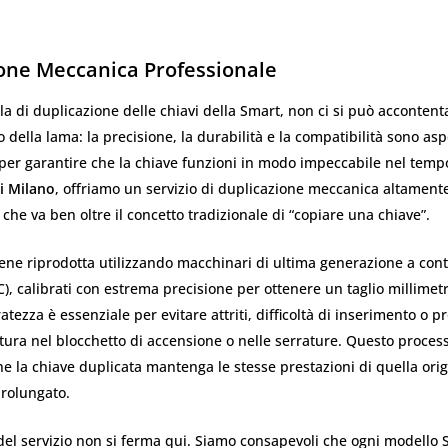
one Meccanica Professionale
a di duplicazione delle chiavi della Smart, non ci si può accontent
o della lama: la precisione, la durabilità e la compatibilità sono asp
per garantire che la chiave funzioni in modo impeccabile nel temp
di Milano
, offriamo un servizio di duplicazione meccanica altament
 che va ben oltre il concetto tradizionale di “copiare una chiave”.
ene riprodotta utilizzando macchinari di ultima generazione a cont
, calibrati con estrema precisione per ottenere un taglio millimet
ratezza è essenziale per evitare attriti, difficoltà di inserimento o p
ura nel blocchetto di accensione o nelle serrature. Questo proces
che la chiave duplicata mantenga le stesse prestazioni di quella ori
rolungato.
del servizio non si ferma qui. Siamo consapevoli che ogni modello