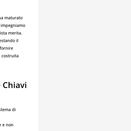
 ha maturato
ci impegniamo
ista merita.
estando il
fornire
 costruita
 Chiavi
istema di
e e non