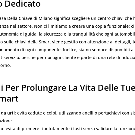
o Dedicato
asa Della Chiave di Milano significa scegliere un centro chiavi che
enza nel settore. Non ci limitiamo a creare una copia funzionale: 
’autonomia di guida, la sicurezza e la tranquillità che ogni automobil
o sulle chiavi della Smart viene gestito con attenzione ai dettagli, t
onamento di ogni componente. Inoltre, siamo sempre disponibili a 
t-servizio, perché per noi ogni cliente è parte di una rete di fiducia
iorno.
i Per Prolungare La Vita Delle Tue
Smart
 da urti
: evita cadute e colpi, utilizzando anelli o portachiavi con s
zione.
to
: evita di premere ripetutamente i tasti senza validare la funzion