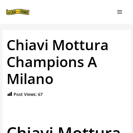
VAI
NAVIGAZIONE
MAIN
AL
ARTICOLI
MEN
CONTENUTO
Chiavi Mottura
Champions A
Milano
Post Views:
67
Chiavi Mottura