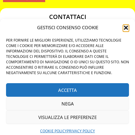
CONTATTACI
349 3863811
GESTISCI CONSENSO COOKIE
349 3863811
PER FORNIRE LE MIGLIORI ESPERIENZE, UTILIZZIAMO TECNOLOGIE
chiavicodificate@gmail.com
COME I COOKIE PER MEMORIZZARE E/O ACCEDERE ALLE
INFORMAZIONI DEL DISPOSITIVO. IL CONSENSO A QUESTE
TECNOLOGIE CI PERMETTERÀ DI ELABORARE DATI COME IL
Privacy Policy
COMPORTAMENTO DI NAVIGAZIONE O ID UNICI SU QUESTO SITO. NON
ACCONSENTIRE O RITIRARE IL CONSENSO PUÒ INFLUIRE
Cookie Policy
NEGATIVAMENTE SU ALCUNE CARATTERISTICHE E FUNZIONI.
ACCETTA
MAPS
NEGA
CHIAMA ORA
VISUALIZZA LE PREFERENZE
WHATSAPP: MANDA LA FOTO
PREVENTIVO IMMEDIATO
COOKIE POLICY
PRIVACY POLICY