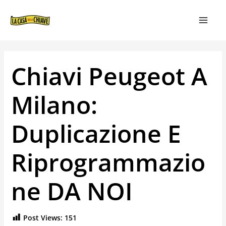
VAI
NAVIGAZIONE
MAIN
AL
ARTICOLI
MEN
CONTENUTO
Chiavi Peugeot A
Milano:
Duplicazione E
Riprogrammazio
Ne DA NOI
Post Views:
151