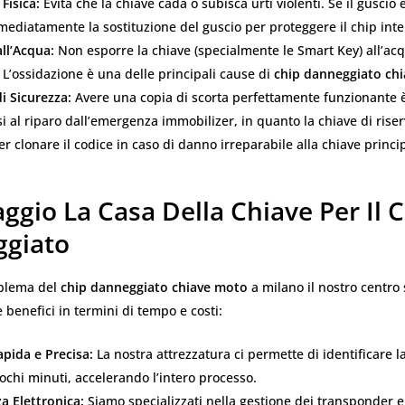
Fisica:
Evita che la chiave cada o subisca urti violenti. Se il guscio 
mediatamente la sostituzione del guscio per proteggere il chip inte
ll’Acqua:
Non esporre la chiave (specialmente le Smart Key) all’ac
. L’ossidazione è una delle principali cause di
chip danneggiato ch
i Sicurezza:
Avere una copia di scorta perfettamente funzionante 
i al riparo dall’emergenza immobilizer, in quanto la chiave di rise
per clonare il codice in caso di danno irreparabile alla chiave princi
aggio La Casa Della Chiave Per Il 
giato
oblema del
chip danneggiato chiave moto
a milano il nostro centro 
e benefici in termini di tempo e costi:
pida e Precisa:
La nostra attrezzatura ci permette di identificare l
ochi minuti, accelerando l’intero processo.
 Elettronica:
Siamo specializzati nella gestione dei transponder e