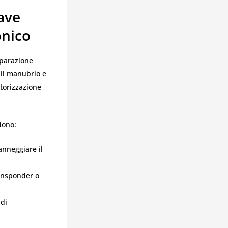
ave
onico
eparazione
 il manubrio e
utorizzazione
dono:
anneggiare il
ransponder o
 di