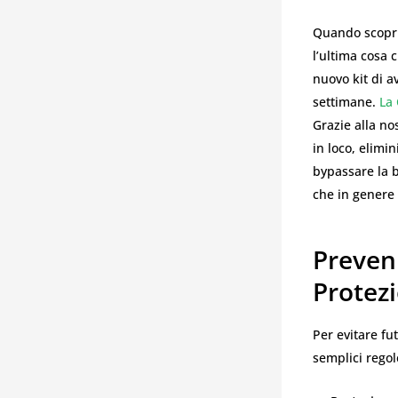
Quando scopri
l’ultima cosa 
nuovo kit di a
settimane.
La 
Grazie alla no
in loco, elimi
bypassare la b
che in genere 
Preven
Protez
Per evitare fu
semplici regol