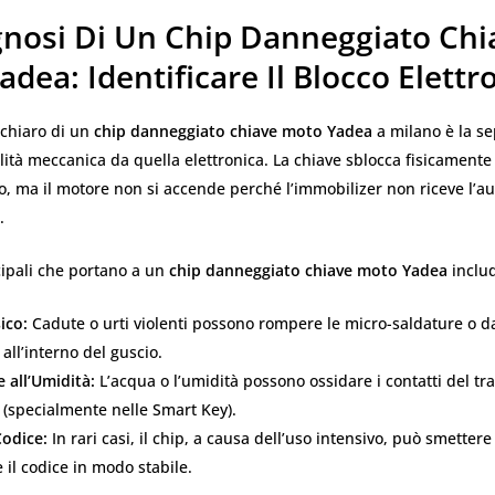
gnosi Di Un Chip Danneggiato Chi
dea: Identificare Il Blocco Elettr
 chiaro di un
chip danneggiato chiave moto Yadea
a milano è la s
lità meccanica da quella elettronica. La chiave sblocca fisicamente
ro, ma il motore non si accende perché l’immobilizer non riceve l’a
.
cipali che portano a un
chip danneggiato chiave moto Yadea
inclu
ico:
Cadute o urti violenti possono rompere le micro-saldature o d
 all’interno del guscio.
 all’Umidità:
L’acqua o l’umidità possono ossidare i contatti del t
o (specialmente nelle Smart Key).
Codice:
In rari casi, il chip, a causa dell’uso intensivo, può smettere
 il codice in modo stabile.