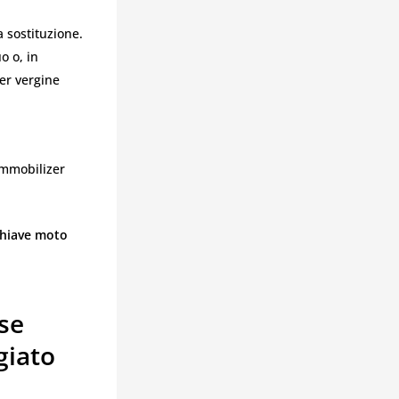
 sostituzione.
o o, in
er vergine
immobilizer
chiave moto
se
giato