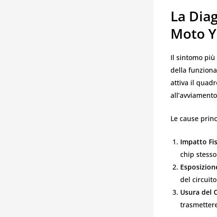
La Dia
Moto Ya
Il sintomo più
della funziona
attiva il quad
all’avviamento
Le cause prin
Impatto Fis
chip stesso
Esposizione
del circuit
Usura del 
trasmettere