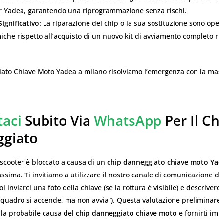
r Yadea, garantendo una riprogrammazione senza rischi.
ignificativo:
La riparazione del chip o la sua sostituzione sono op
che rispetto all’acquisto di un nuovo kit di avviamento completo r
ato Chiave Moto Yadea a milano risolviamo l’emergenza
con la ma
taci
Subito Via
WhatsApp
Per Il Ch
giato
scooter è bloccato a causa di un
chip danneggiato chiave moto Y
ssima. Ti invitiamo a utilizzare il nostro canale di comunicazione d
 inviarci una foto della chiave (se la rottura è visibile) e descriver
Il quadro si accende, ma non avvia”). Questa valutazione preliminar
e la probabile causa del
chip danneggiato chiave moto
e fornirti 