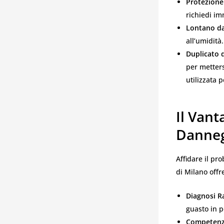
Protezione 
richiedi im
Lontano da
all’umidità
Duplicato d
per metters
utilizzata 
Il Vant
Danneg
Affidare il pr
di Milano offr
Diagnosi Ra
guasto in p
Competenza