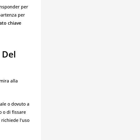
ransponder per
 partenza per
ato chiave
 Del
 mira alla
iale o dovuto a
o o di fissare
richiede l’uso