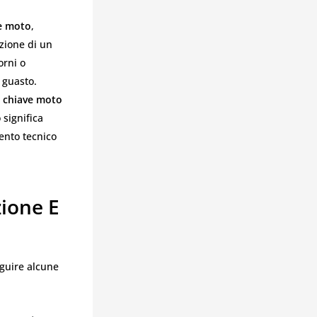
e moto
,
azione di un
orni o
 guasto.
 chiave moto
 significa
ento tecnico
ione E
eguire alcune