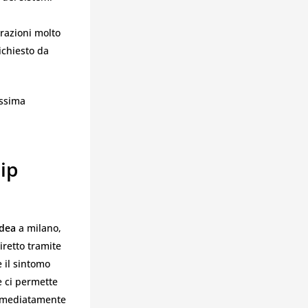
erazioni molto
ichiesto da
ssima
ip
adea
a milano,
iretto tramite
e il sintomo
e ci permette
immediatamente