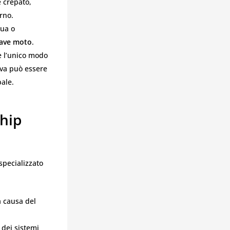
è crepato,
rno.
qua o
iave moto
.
è l’unico modo
rva può essere
pale.
Chip
specializzato
a causa del
 dei sistemi