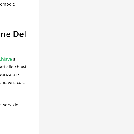
 tempo e
one Del
Chiave
a
ti alle chiavi
vanzata e
chiave sicura
 servizio