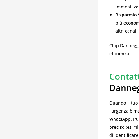
immobilize
Risparmio S
più economi
altri canali.
Chip Danneggi
efficienza.
Contat
Danneg
Quando il tuo 
l’urgenza è ma
WhatsApp. Puoi
preciso (es. “
di identificar