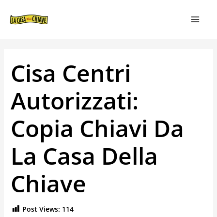
VAI
NAVIGAZIONE
MAIN
AL
ARTICOLI
MEN
CONTENUTO
Cisa Centri
Autorizzati:
Copia Chiavi Da
La Casa Della
Chiave
Post Views:
114