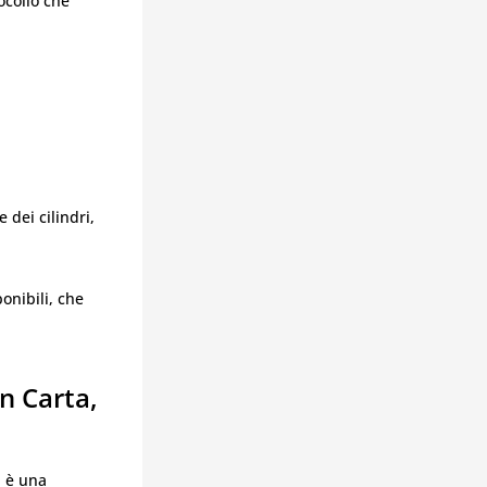
ocollo che
 dei cilindri,
ponibili, che
n Carta,
n è una