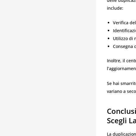
delle duplicaz
include:
Verifica de
Identificaz
Utilizzo di
Consegna d
Inoltre, il cen
l’aggiornament
Se hai smarrit
variano a seco
Conclusi
Scegli L
La duplicazion