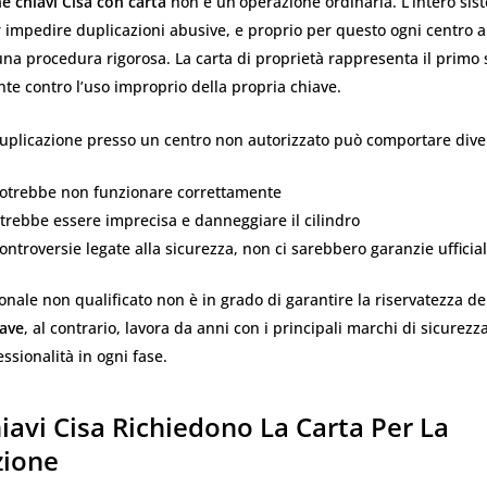
e chiavi Cisa con carta
non è un’operazione ordinaria. L’intero sis
 impedire duplicazioni abusive, e proprio per questo ogni centro a
na procedura rigorosa. La carta di proprietà rappresenta il primo
ente contro l’uso improprio della propria chiave.
uplicazione presso un centro non autorizzato può comportare divers
potrebbe non funzionare correttamente
trebbe essere imprecisa e danneggiare il cilindro
controversie legate alla sicurezza, non ci sarebbero garanzie ufficial
rsonale non qualificato non è in grado di garantire la riservatezza d
iave
, al contrario, lavora da anni con i principali marchi di sicurez
sionalità in ogni fase.
iavi Cisa Richiedono La Carta Per La
zione