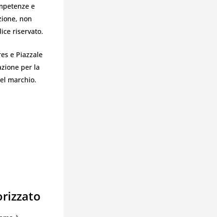
ompetenze e
zione, non
dice riservato.
res e Piazzale
azione per la
del marchio.
orizzato