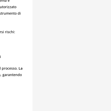
tema è
utorizzato
 strumento di
i rischi:
i
el processo.
La
za, garantendo