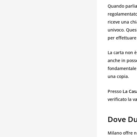
Quando parli
regolamentato.
riceve una chi
univoco. Quest
per effettuare
La carta non è
anche in poss
fondamentale 
una copia.
Presso
La Cas
verificato la v
Dove Dup
Milano offre n