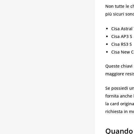
Non tutte le c
più sicuri son
Cisa Astral
Cisa AP3 S
Cisa RS3 S
Cisa New C
Queste chiavi 
maggiore resis
Se possiedi un
fornita anche 
la card origin
richiesta in m
Quando 