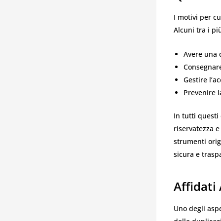
I motivi per c
Alcuni tra i p
Avere una c
Consegnare
Gestire l’a
Prevenire l
In tutti quest
riservatezza e
strumenti orig
sicura e trasp
Affidati
Uno degli aspe