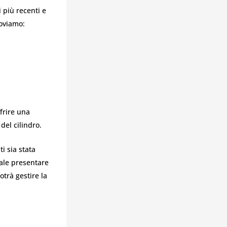
i più recenti e
roviamo:
frire una
del cilindro.
i sia stata
iale presentare
otrà gestire la