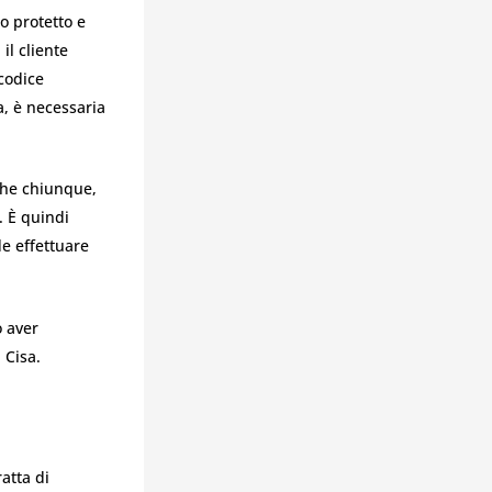
so protetto e
il cliente
 codice
a, è necessaria
 che chiunque,
. È quindi
e effettuare
o aver
 Cisa.
atta di