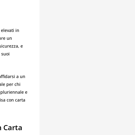
elevati in
mpre un
sicurezza, e
 suoi
ffidarsi a un
ale per chi
 pluriennale e
isa con carta
n Carta