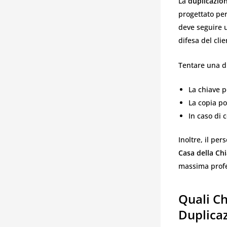
La
duplicazion
progettato per
deve seguire u
difesa del cli
Tentare una d
La chiave 
La copia po
In caso di 
Inoltre, il pe
Casa della Ch
massima profes
Quali Ch
Duplica