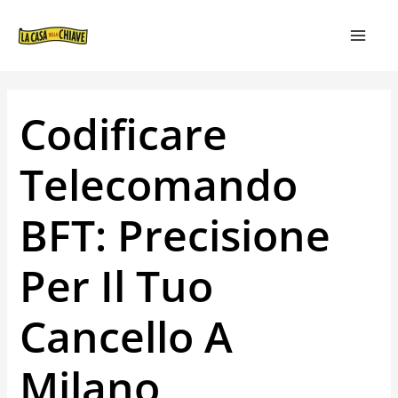
VAI
NAVIGAZIONE
MAIN
AL
ARTICOLI
MEN
CONTENUTO
Codificare
Telecomando
BFT: Precisione
Per Il Tuo
Cancello A
Milano