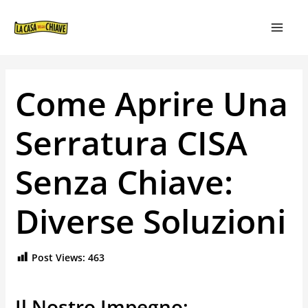
VAI
NAVIGAZIONE
MAIN
AL
ARTICOLI
MEN
CONTENUTO
Come Aprire Una
Serratura CISA
Senza Chiave:
Diverse Soluzioni
Post Views:
463
Il Nostro Impegno: