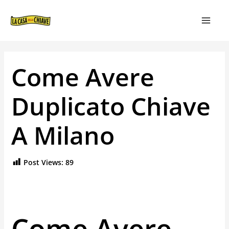
VAI
NAVIGAZIONE
MAIN
AL
ARTICOLI
MEN
CONTENUTO
Come Avere
Duplicato Chiave
A Milano
Post Views:
89
Come Avere