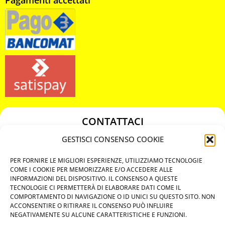
CONTATTACI
349 3863811
GESTISCI CONSENSO COOKIE
349 3863811
PER FORNIRE LE MIGLIORI ESPERIENZE, UTILIZZIAMO TECNOLOGIE
chiavicodificate@gmail.com
COME I COOKIE PER MEMORIZZARE E/O ACCEDERE ALLE
INFORMAZIONI DEL DISPOSITIVO. IL CONSENSO A QUESTE
TECNOLOGIE CI PERMETTERÀ DI ELABORARE DATI COME IL
Privacy Policy
COMPORTAMENTO DI NAVIGAZIONE O ID UNICI SU QUESTO SITO. NON
ACCONSENTIRE O RITIRARE IL CONSENSO PUÒ INFLUIRE
Cookie Policy
NEGATIVAMENTE SU ALCUNE CARATTERISTICHE E FUNZIONI.