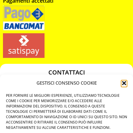
Pagamenti accettati
CONTATTACI
349 3863811
GESTISCI CONSENSO COOKIE
349 3863811
PER FORNIRE LE MIGLIORI ESPERIENZE, UTILIZZIAMO TECNOLOGIE
chiavicodificate@gmail.com
COME I COOKIE PER MEMORIZZARE E/O ACCEDERE ALLE
INFORMAZIONI DEL DISPOSITIVO. IL CONSENSO A QUESTE
TECNOLOGIE CI PERMETTERÀ DI ELABORARE DATI COME IL
Privacy Policy
COMPORTAMENTO DI NAVIGAZIONE O ID UNICI SU QUESTO SITO. NON
ACCONSENTIRE O RITIRARE IL CONSENSO PUÒ INFLUIRE
Cookie Policy
NEGATIVAMENTE SU ALCUNE CARATTERISTICHE E FUNZIONI.