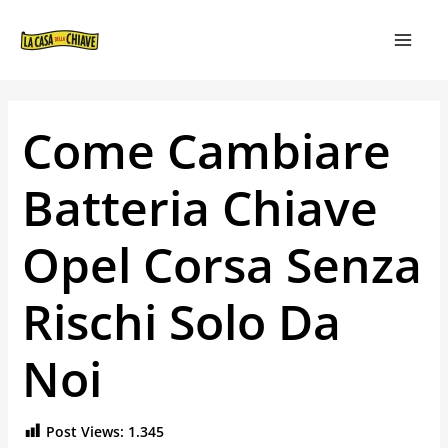
VAI
NAVIGAZIONE
MAIN
AL
ARTICOLI
MEN
CONTENUTO
Come Cambiare
Batteria Chiave
Opel Corsa Senza
Rischi Solo Da
Noi
Post Views:
1.345