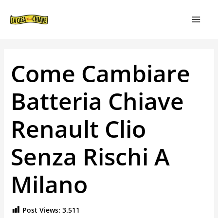
VAI
NAVIGAZIONE
MAIN
AL
ARTICOLI
MEN
CONTENUTO
Come Cambiare
Batteria Chiave
Renault Clio
Senza Rischi A
Milano
Post Views:
3.511