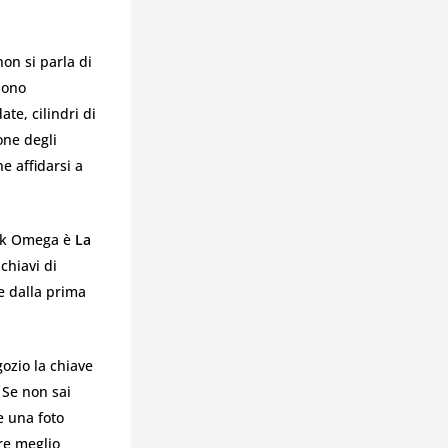
on si parla di
dono
te, cilindri di
ione degli
e affidarsi a
ock Omega è
La
chiavi di
e dalla prima
gozio la chiave
 Se non sai
e una foto
re meglio