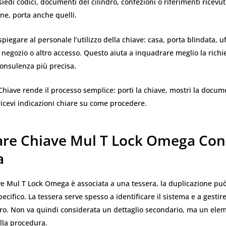
siedi codici, documenti del cilindro, confezioni o riferimenti ricev
one, porta anche quelli.
 spiegare al personale l’utilizzo della chiave: casa, porta blindata, uf
 negozio o altro accesso. Questo aiuta a inquadrare meglio la richi
consulenza più precisa.
Chiave rende il processo semplice: porti la chiave, mostri la docu
ricevi indicazioni chiare su come procedere.
are Chiave Mul T Lock Omega Con
a
ve Mul T Lock Omega è associata a una tessera, la duplicazione pu
ecifico. La tessera serve spesso a identificare il sistema e a gestire
ro. Non va quindi considerata un dettaglio secondario, ma un ele
lla procedura.