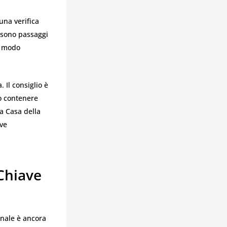
 una verifica
i sono passaggi
in modo
 Il consiglio è
ò contenere
La Casa della
ave
Chiave
inale è ancora