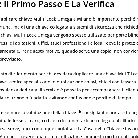
 Il Primo Passo È La Verifica
uplicare chiave Mul T Lock Omega a Milano
è importante perché n
mune, ma di una chiave collegata a sistemi di sicurezza che richie
 chiavi Mul T Lock Omega vengono spesso utilizzate per porte blinda
essi di abitazioni, uffici, studi professionali e locali dove la protez
damentale. Per questo motivo, quando serve una copia, non convien
provvisato.
punto di riferimento per chi desidera duplicare una chiave Mul T L
iave
, centro specializzato in duplicazione chiavi, chiavi con tessera, 
nsulenza dedicata. Il servizio è pensato per accompagnare il client
alla soluzione più adatta, evitando confusione e perdite di tempo.
 è sempre la valutazione della chiave. È consigliabile portare in ne
ntuale tessera, card, codice o documentazione collegata al cilindro.
osa serve, puoi comunque contattare La Casa della Chiave e inviar
App per ricevere una prima indicazione. In questo modo puoi capi