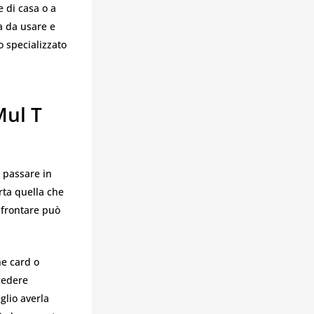
e di casa o a
a da usare e
o specializzato
Mul T
 passare in
rta quella che
nfrontare può
e card o
cedere
glio averla