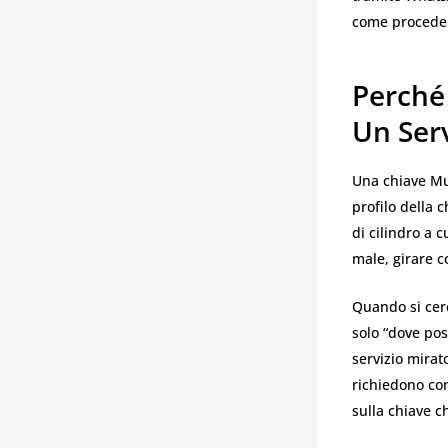
come proceder
Perché
Un Serv
Una chiave Mul
profilo della c
di cilindro a 
male, girare c
Quando si ce
solo “dove pos
servizio mirat
richiedono co
sulla chiave c