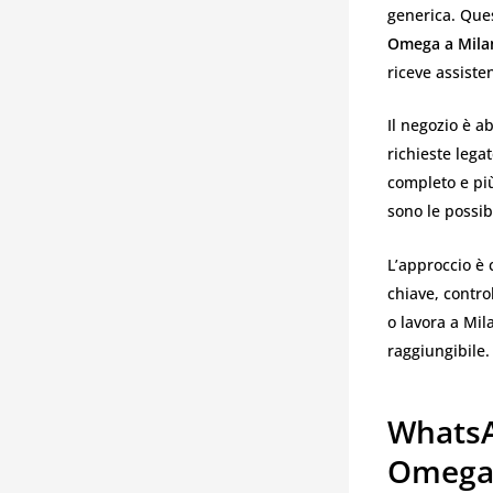
generica. Que
Omega a Mila
riceve assiste
Il negozio è ab
richieste lega
completo e più
sono le possibi
L’approccio è 
chiave, contro
o lavora a Mil
raggiungibile.
WhatsA
Omega 