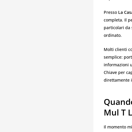
Presso
La Cas
completa. Il p
particolari da
ordinato.
Molti clienti 
semplice: por
informazioni u
Chiave per cap
direttamente 
Quando
Mul T 
Il momento mi