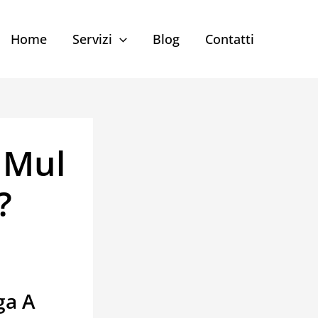
Home
Servizi
Blog
Contatti
 Mul
?
ga A