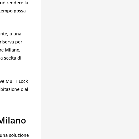
può rendere la
l tempo possa
ente, a una
riserva per
me Milano,
a scelta di
ave Mul T Lock
bitazione o al
 Milano
a una soluzione