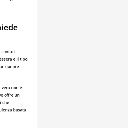
hiede
conta: il
essera e il tipo
 funzionare
 vera non è
ve offre un
i che
sulenza basata