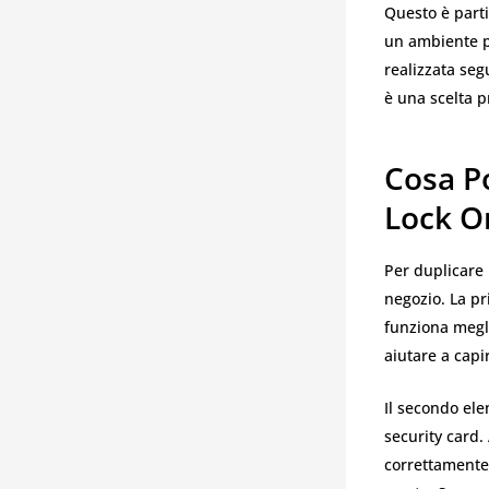
Questo è parti
un ambiente p
realizzata seg
è una scelta pr
Cosa P
Lock 
Per duplicare
negozio. La pr
funziona megli
aiutare a capi
Il secondo el
security card.
correttamente 