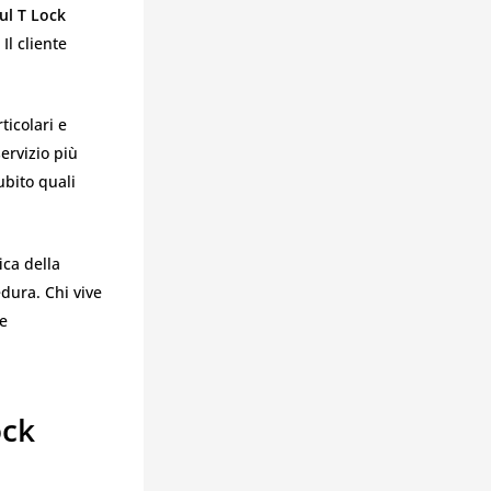
ul T Lock
Il cliente
ticolari e
servizio più
ubito quali
ica della
dura. Chi vive
te
ock