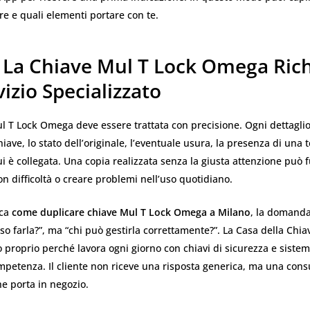
e e quali elementi portare con te.
 La Chiave Mul T Lock Omega Ric
izio Specializzato
 T Lock Omega deve essere trattata con precisione. Ogni dettaglio 
hiave, lo stato dell’originale, l’eventuale usura, la presenza di una t
cui è collegata. Una copia realizzata senza la giusta attenzione può
on difficoltà o creare problemi nell’uso quotidiano.
rca
come duplicare chiave Mul T Lock Omega a Milano
, la domanda
so farla?”, ma “chi può gestirla correttamente?”. La Casa della Chia
o proprio perché lavora ogni giorno con chiavi di sicurezza e sistem
mpetenza. Il cliente non riceve una risposta generica, ma una con
he porta in negozio.