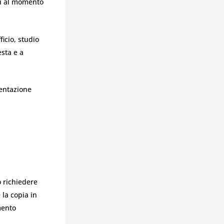
uti al momento
ficio, studio
esta e a
mentazione
ò richiedere
 la copia in
mento