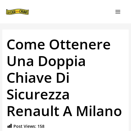
VAI
NAVIGAZIONE
MAIN
AL
ARTICOLI
MEN
CONTENUTO
Come Ottenere
Una Doppia
Chiave Di
Sicurezza
Renault A Milano
Post Views:
158