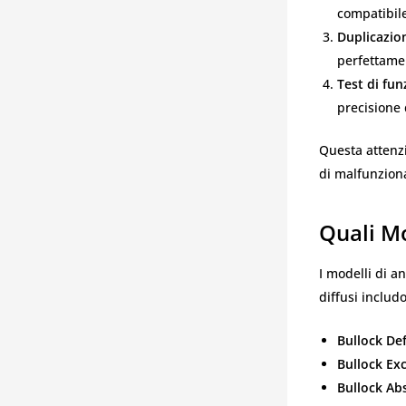
compatibil
Duplicazio
perfettamen
Test di fu
precisione 
Questa attenzi
di malfunziona
Quali Mo
I modelli di a
diffusi includ
Bullock De
Bullock Ex
Bullock Ab