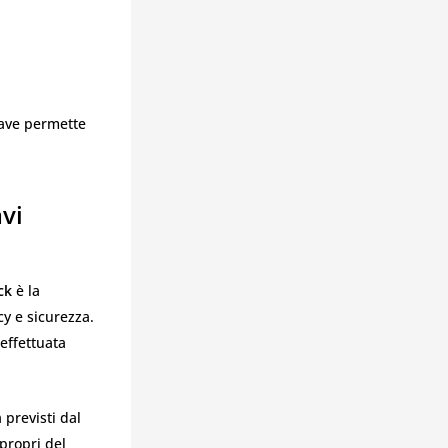
iave permette
vi
ck
è la
cy e sicurezza.
effettuata
 previsti dal
propri del