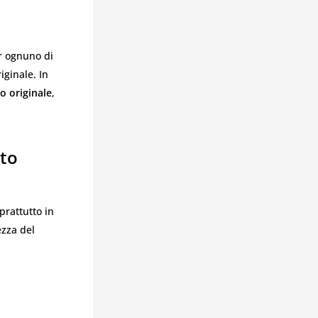
 ognuno di
iginale. In
to originale
,
rto
prattutto in
ezza del