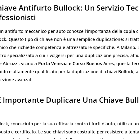
iave Antifurto Bullock: Un Servizio Te
fessionisti
un antifurto meccanico per auto conosce l’importanza della
copia c
ock
. Questo tipo di chiave non è una semplice duplicazione: si trat
nico che richiede competenza e attrezzature specifiche. A Milano, 
tro specializzato a cui rivolgersi per una duplicazione precisa, affid
e Abruzzi
, vicino a
Porta Venezia e Corso Buenos Aires
, questa fe
pido e altamente qualificato per la duplicazione di chiavi Bullock, 
tezione avanzati.
È Importante Duplicare Una Chiave Bul
lock, conosciuto per la sua efficacia contro i furti d’auto, utilizza u
usto e certificato. Le sue chiavi sono costruite per resistere a tentat