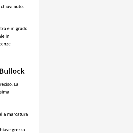
 chiavi auto,
tro è in grado
le in
scenze
Bullock
reciso. La
ssima
della marcatura
chiave grezza