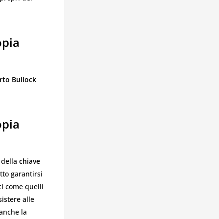
opia
rto Bullock
opia
 della
chiave
tto garantirsi
ci come quelli
istere alle
anche la