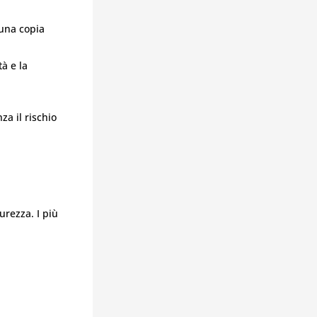
 una copia
à e la
za il rischio
urezza. I più