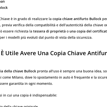
ban
plock
Chiave è in grado di realizzare la
copia chiave antifurto Bullock
per
 previa verifica della compatibilità e dell’autenticità della chiave or
uò essere richiesta la
tessera di proprietà
o
una copia del certifica
er i modelli più evoluti dal punto di vista della sicurezza.
È Utile Avere Una Copia Chiave Antifu
ia della chiave Bullock
pronta all’uso è sempre una buona idea, so
i come Milano, dove lo spostamento in auto è frequente e la sicur
essere garantita in ogni momento.
si in cui una copia è indispensabile:
 della chiave originale