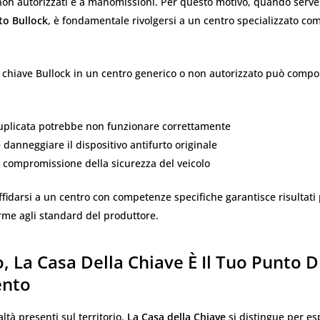
non autorizzati e a manomissioni. Per questo motivo, quando serv
to Bullock
, è fondamentale rivolgersi a un centro specializzato c
 chiave Bullock in un centro generico o non autorizzato può compor
duplicata potrebbe non funzionare correttamente
 danneggiare il dispositivo antifurto originale
la compromissione della sicurezza del veicolo
affidarsi a un centro con competenze specifiche garantisce risultati 
rme agli standard del produttore.
, La Casa Della Chiave È Il Tuo Punto D
ento
altà presenti sul territorio,
La Casa della Chiave
si distingue per es