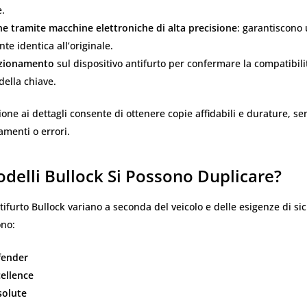
e.
ne tramite macchine elettroniche di alta precisione
: garantiscono
te identica all’originale.
nzionamento
sul dispositivo antifurto per confermare la compatibilit
della chiave.
one ai dettagli consente di ottenere copie affidabili e durature, sen
menti o errori.
delli Bullock Si Possono Duplicare?
ntifurto Bullock variano a seconda del veicolo e delle esigenze di sic
ono:
fender
cellence
solute