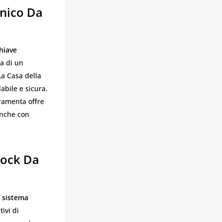
cnico Da
hiave
ta di un
La Casa della
abile e sicura.
rramenta offre
anche con
lock Da
n
sistema
ivi di