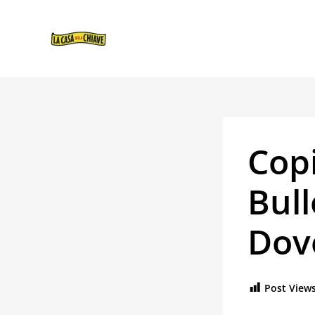
VAI
NAVIGAZIONE
AL
ARTICOLI
CONTENUTO
Copi
Bull
Dov
Post Views