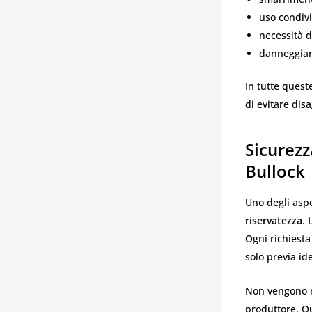
uso condivi
necessità d
danneggiam
In tutte quest
di evitare dis
Sicurezz
Bullock
Uno degli aspe
riservatezza
. 
Ogni richiesta
solo previa ide
Non vengono ma
produttore. Qu