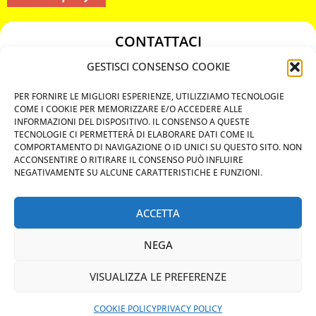
CONTATTACI
349 3863811
GESTISCI CONSENSO COOKIE
349 3863811
PER FORNIRE LE MIGLIORI ESPERIENZE, UTILIZZIAMO TECNOLOGIE
chiavicodificate@gmail.com
COME I COOKIE PER MEMORIZZARE E/O ACCEDERE ALLE
INFORMAZIONI DEL DISPOSITIVO. IL CONSENSO A QUESTE
TECNOLOGIE CI PERMETTERÀ DI ELABORARE DATI COME IL
Privacy Policy
COMPORTAMENTO DI NAVIGAZIONE O ID UNICI SU QUESTO SITO. NON
ACCONSENTIRE O RITIRARE IL CONSENSO PUÒ INFLUIRE
Cookie Policy
NEGATIVAMENTE SU ALCUNE CARATTERISTICHE E FUNZIONI.
ACCETTA
MAPS
NEGA
CHIAMA ORA
VISUALIZZA LE PREFERENZE
WHATSAPP: MANDA LA FOTO
PREVENTIVO IMMEDIATO
COOKIE POLICY
PRIVACY POLICY