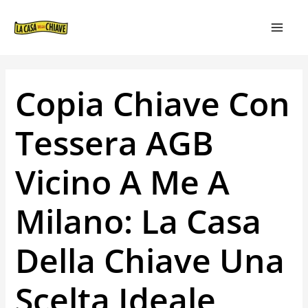
VAI
NAVIGAZIONE
MAIN
AL
ARTICOLI
MEN
CONTENUTO
Copia Chiave Con
Tessera AGB
Vicino A Me A
Milano: La Casa
Della Chiave Una
Scelta Ideale