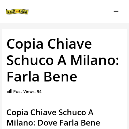
VAI
NAVIGAZIONE
MAIN
AL
ARTICOLI
MEN
CONTENUTO
Copia Chiave
Schuco A Milano:
Farla Bene
Post Views:
94
Copia Chiave Schuco A
Milano: Dove Farla Bene