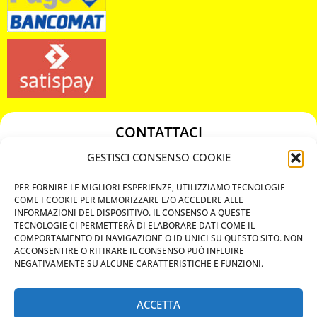
CONTATTACI
349 3863811
GESTISCI CONSENSO COOKIE
349 3863811
PER FORNIRE LE MIGLIORI ESPERIENZE, UTILIZZIAMO TECNOLOGIE
chiavicodificate@gmail.com
COME I COOKIE PER MEMORIZZARE E/O ACCEDERE ALLE
INFORMAZIONI DEL DISPOSITIVO. IL CONSENSO A QUESTE
TECNOLOGIE CI PERMETTERÀ DI ELABORARE DATI COME IL
Privacy Policy
COMPORTAMENTO DI NAVIGAZIONE O ID UNICI SU QUESTO SITO. NON
ACCONSENTIRE O RITIRARE IL CONSENSO PUÒ INFLUIRE
Cookie Policy
NEGATIVAMENTE SU ALCUNE CARATTERISTICHE E FUNZIONI.
ACCETTA
MAPS