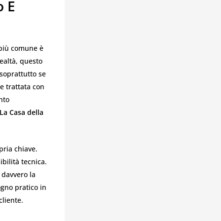
o E
 più comune è
ealtà, questo
soprattutto se
e trattata con
nto
La Casa della
pria chiave.
bilità tecnica.
a davvero la
gno pratico in
cliente.