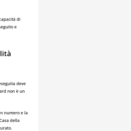
capacità di
 seguito e
lità
eseguita deve
dard non è un
 un numero e la
Casa della
turato.