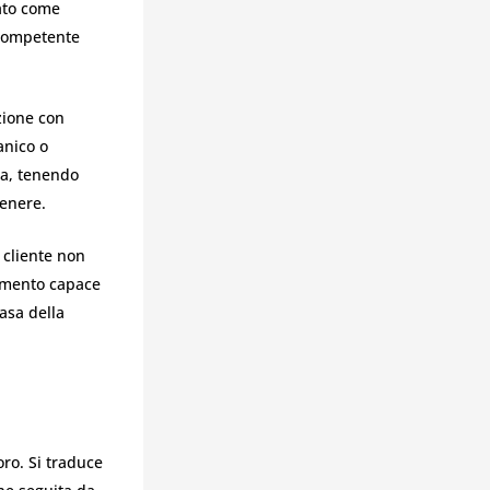
cato come
a competente
zione con
anico o
ca, tenendo
tenere.
 cliente non
rimento capace
Casa della
ro. Si traduce