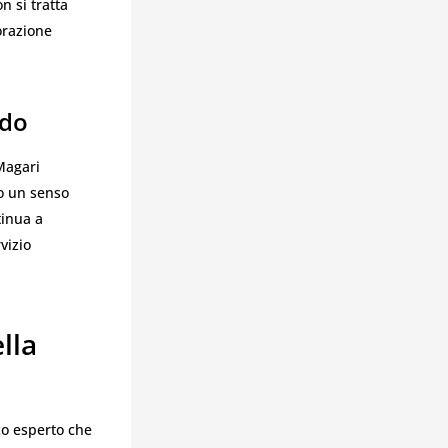
n si tratta
orazione
odo
Magari
 o un senso
tinua a
vizio
lla
ico esperto che