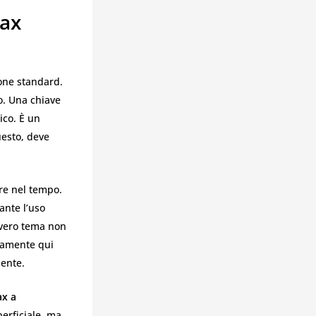
max
one standard.
o. Una chiave
ico. È un
uesto, deve
re nel tempo.
ante l’uso
l vero tema non
ttamente qui
dente.
ax a
erficiale, ma