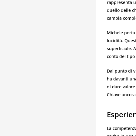
rappresenta un
quello delle c
cambia comple
Michele porta 
lucidità. Ques
superficiale. 
conto del tipo 
Dal punto di v
ha davanti una
di dare valore
Chiave ancora
Esperien
La competenza 