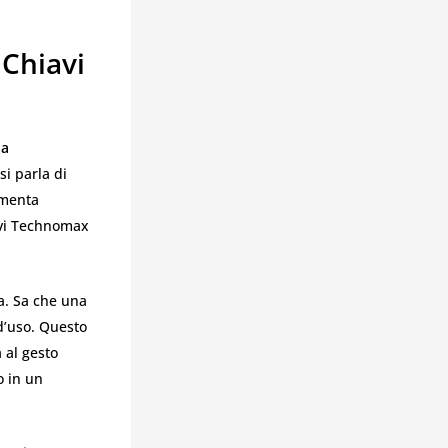
 Chiavi
 a
i parla di
ramenta
avi Technomax
a. Sa che una
d’uso. Questo
 al gesto
o in un