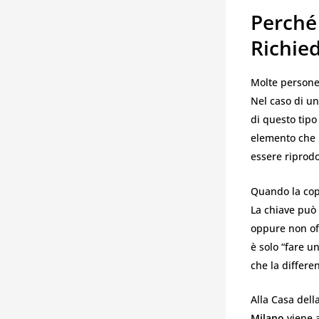
Perché
Richie
Molte persone
Nel caso di u
di questo tipo
elemento che 
essere riprodo
Quando la cop
La chiave può 
oppure non off
è solo “fare u
che la differe
Alla Casa dell
Milano
viene a