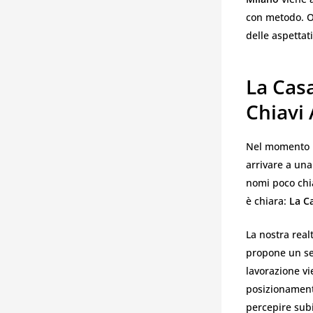
con metodo. Og
delle aspettati
La Casa
Chiavi
Nel momento i
arrivare a una
nomi poco chia
è chiara:
La C
La nostra rea
propone un ser
lavorazione vi
posizionamento
percepire subi