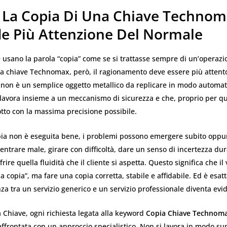
 La Copia Di Una Chiave Techno
de Più Attenzione Del Normale
 usano la parola “copia” come se si trattasse sempre di un’operazi
na chiave Technomax, però, il ragionamento deve essere più attent
 non è un semplice oggetto metallico da replicare in modo automat
lavora insieme a un meccanismo di sicurezza e che, proprio per q
tto con la massima precisione possibile.
ia non è eseguita bene, i problemi possono emergere subito oppu
entrare male, girare con difficoltà, dare un senso di incertezza dur
rire quella fluidità che il cliente si aspetta. Questo significa che i
na copia”, ma fare una copia corretta, stabile e affidabile. Ed è esa
nza tra un servizio generico e un servizio professionale diventa evi
a Chiave, ogni richiesta legata alla keyword
Copia Chiave Technom
ffrontata con un approccio specialistico. Non si lavora in modo sup