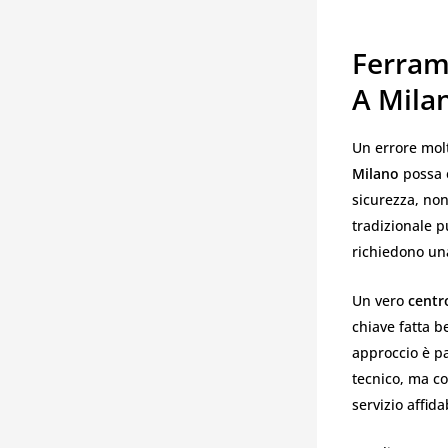
Ferram
A Milan
Un errore mol
Milano
possa e
sicurezza, non
tradizionale 
richiedono una
Un vero
centr
chiave fatta 
approccio è pa
tecnico, ma co
servizio affida