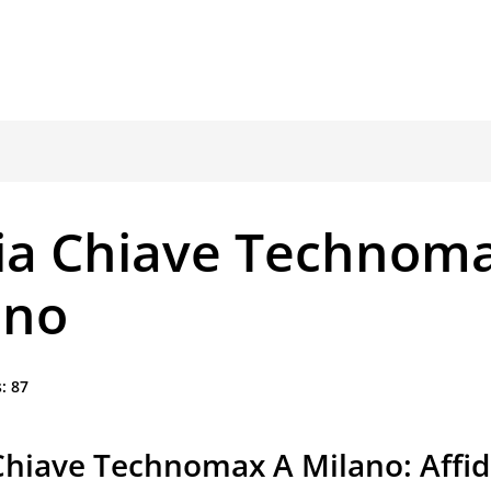
ia Chiave Technom
ano
:
87
Chiave Technomax A Milano: Affida