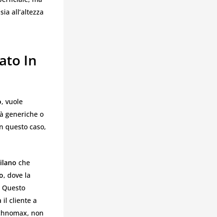
ia all’altezza
ato In
o
, vuole
tà generiche o
in questo caso,
ilano
che
no
, dove la
. Questo
il cliente a
Technomax, non